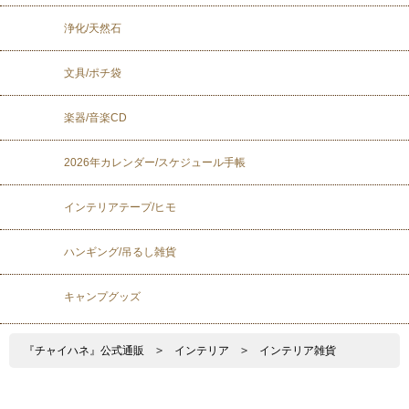
浄化/天然石
文具/ポチ袋
楽器/音楽CD
2026年カレンダー/スケジュール手帳
インテリアテープ/ヒモ
ハンギング/吊るし雑貨
キャンプグッズ
『チャイハネ』公式通販
>
インテリア
>
インテリア雑貨