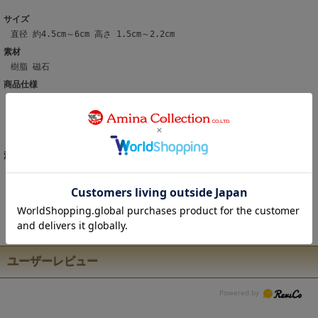
サイズ
直径 約4.5cm～6cm 高さ 1.5cm～2.2cm
素材
樹脂 磁石
商品仕様
インドのエスニックフードをモチーフにしたユニークなフードマグネット。
リアルで遊び心あふれるデザインは、旅の思い出やアジアンな空気を感じさ
せてくれます。
プレゼントにもおすすめのアイテムです。
注意事項
こちらの商品は職人による手作りとなります。 ◆生地の取り方により1点1点
柄の出方・配置、形や色に誤差が生じる場合があります。 ◆オンラインショ
ップで販売している商品は、実店舗と在庫を共有しています。 ◆お客様のP
C/スマホのモニターの設定により、実際の商品の色味と表示される色に違い
が生じる場合がございます。
ユーザーレビュー