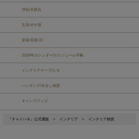
浄化/天然石
文具/ポチ袋
楽器/音楽CD
2026年カレンダー/スケジュール手帳
インテリアテープ/ヒモ
ハンギング/吊るし雑貨
キャンプグッズ
『チャイハネ』公式通販
>
インテリア
>
インテリア雑貨