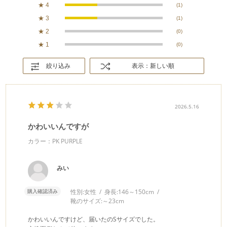
★
4
(1)
★
3
(1)
★
2
(0)
★
1
(0)
絞り込み
表示：新しい順
2026.5.16
かわいいんですが
カラー：PK PURPLE
みい
購入確認済み
性別:
女性
身長:
146～150cm
靴のサイズ:
～23cm
かわいいんですけど、届いたのSサイズでした。