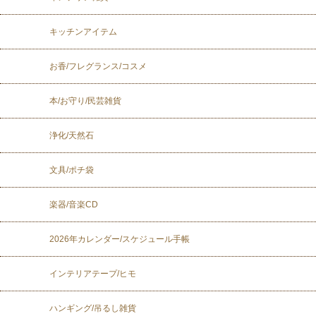
キッチンアイテム
お香/フレグランス/コスメ
本/お守り/民芸雑貨
浄化/天然石
文具/ポチ袋
楽器/音楽CD
2026年カレンダー/スケジュール手帳
インテリアテープ/ヒモ
ハンギング/吊るし雑貨