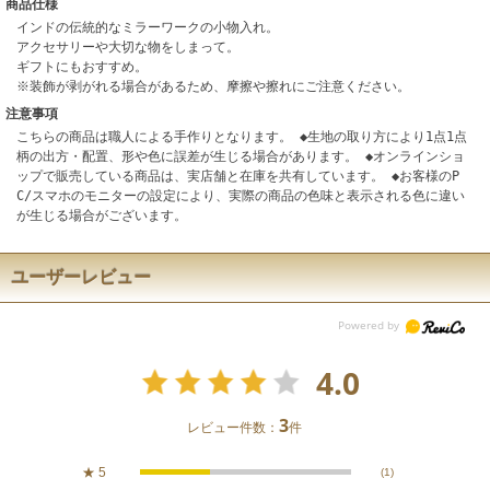
商品仕様
インドの伝統的なミラーワークの小物入れ。
アクセサリーや大切な物をしまって。
ギフトにもおすすめ。
※装飾が剥がれる場合があるため、摩擦や擦れにご注意ください。
注意事項
こちらの商品は職人による手作りとなります。 ◆生地の取り方により1点1点
柄の出方・配置、形や色に誤差が生じる場合があります。 ◆オンラインショ
ップで販売している商品は、実店舗と在庫を共有しています。 ◆お客様のP
C/スマホのモニターの設定により、実際の商品の色味と表示される色に違い
が生じる場合がございます。
ユーザーレビュー
4.0
3
レビュー件数：
件
★
5
(1)