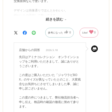
交換面倒なんで使います。
デザインは画像通りでほんとかわいい。
細かいもの収納して飾ってます。
続きを読む
Mサイズしか買ってこなかったから
こいつだけ小さいのが残念
0
0
参考になった
Like!
オンライン、ミス多いから気をつけて欲しい
店舗からの回答
2026.5.18
先日はアミナコレクション オンラインショ
ップをご利用いただきまして、誠にありがと
うございます。
この度はご購入いただいた「ジャワラビBO
X」のサイズが異なっていたとのこと、大変残
念なお気持ちにさせてしまいました事、誠に
申し訳ございません。
この度の件につきまして、弊社物流担当者へ
申し伝え、検品時の確認の徹底に努めて参り
ます。