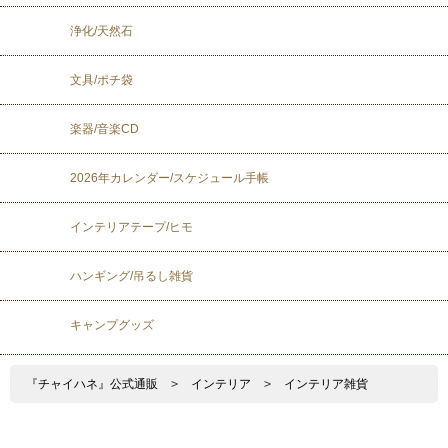
浄化/天然石
文具/ポチ袋
楽器/音楽CD
2026年カレンダー/スケジュール手帳
インテリアテープ/ヒモ
ハンギング/吊るし雑貨
キャンプグッズ
『チャイハネ』公式通販
>
インテリア
>
インテリア雑貨