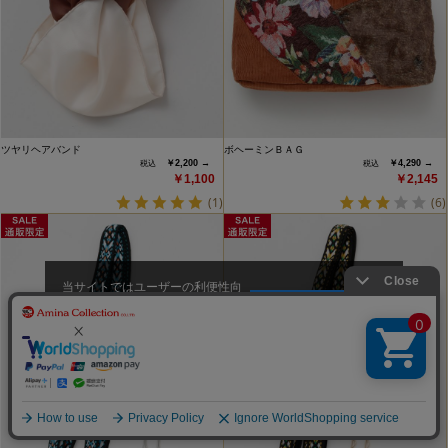
ツヤリヘアバンド
ボヘーミンＢＡＧ
￥2,200 →
￥4,290 →
￥1,100
￥2,145
(1)
(6)
当サイトではユーザーの利便性向
上やサイト改善のためにCookieを
承諾する
使用しています。