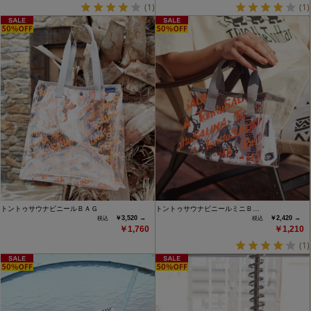
(1)
(1)
トントゥサウナビニールＢＡＧ
トントゥサウナビニールミニＢ…
￥3,520 →
￥2,420 →
￥1,760
￥1,210
(1)