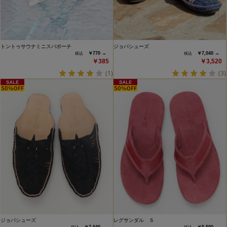
トントゥサウナミニスパポーチ
ジョパシューズ
￥770 →
￥7,040 →
￥385
￥3,520
(1)
(3)
ジョパシューズ
レグサンダル Ｓ