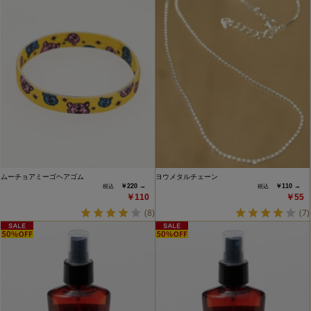
ムーチョアミーゴヘアゴム
ヨウメタルチェーン
￥220 →
￥110 →
￥110
￥55
(8)
(7)