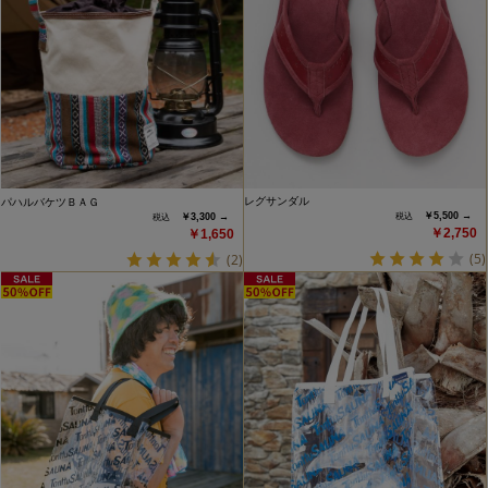
レグサンダル
パハルバケツＢＡＧ
￥5,500 →
￥3,300 →
￥2,750
￥1,650
(5)
(2)