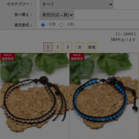
小カテゴリー：
並べ替え：
２列
３列
表示形式：
[1～200件]
507
件あります
1
2
3
次
最後