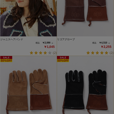
ジャニスヘアバンド
リゴアグローブ
￥2,090 →
￥4,510 →
￥1,045
￥2,255
(2)
(2)