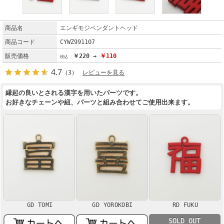
商品名
エンギモジペンダントヘッド
商品コード
CYWZ991107
販売価格
￥220 →
￥110
4.7
（3）
レビューを見る
縁起の良いとされる漢字を用いたパーツです。
お好きなチェーンや紐、パーツと組み合わせてご使用出来ます。
GD TOMI
GD YOROKOBI
RD FUKU
SOLD OUT