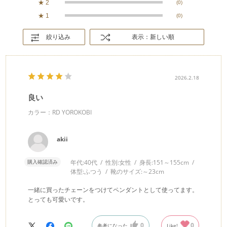
★
2
(0)
★
1
(0)
絞り込み
表示：新しい順
2026.2.18
良い
カラー：RD YOROKOBI
akii
購入確認済み
年代:
40代
性別:
女性
身長:
151～155cm
体型:
ふつう
靴のサイズ:
～23cm
一緒に買ったチェーンをつけてペンダントとして使ってます。
とっても可愛いです。
0
0
参考になった
Like!