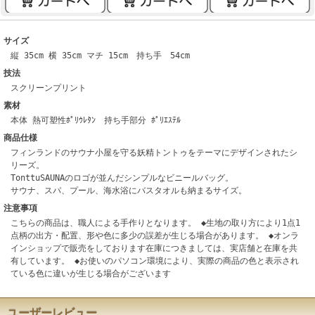
サイズ
縦 35cm 横 35cm マチ 15cm 持ち手 54cm
技法
スクリーンプリント
素材
本体 熱可塑性ﾎﾟﾘｳﾚﾀﾝ 持ち手部分 ﾎﾟﾘｴｽﾃﾙ
商品仕様
フィンランドのサウナ小屋を守る妖精トントゥをテーマにデザインされたシ
リーズ。
TonttuSAUNAのロゴが並んだシンプルなビニールバッグ。
サウナ、スパ、プール、海水浴にバスタオルも納まるサイズ。
注意事項
こちらの商品は、職人による手作りとなります。 ◆生地の取り方により1点1
点柄の出方・配置、形や色に多少の誤差が生じる場合があります。 ◆オンラ
インショップで販売をしております在庫につきましては、実店舗と在庫を共
有しています。 ◆お使いのパソコン環境により、実際の商品の色と表示され
ている色に違いが生じる場合がございます
ユーザーレビュー