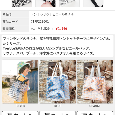
商品名
トントゥサウナビニールＢＡＧ
商品コード
CIFP220601
販売価格
￥3,520 →
￥1,760
フィンランドのサウナ小屋を守る妖精トントゥをテーマにデザインされ
たシリーズ。
TonttuSAUNAのロゴが並んだシンプルなビニールバッグ。
サウナ、スパ、プール、海水浴にバスタオルも納まるサイズ。
BLACK
BLUE
ORANGE