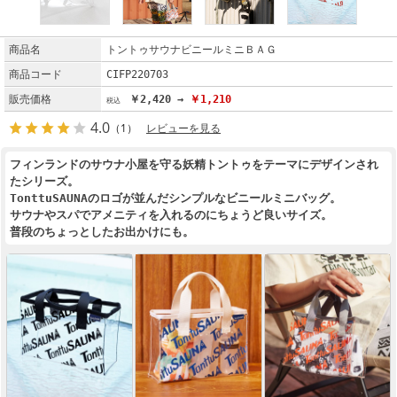
商品名
トントゥサウナビニールミニＢＡＧ
商品コード
CIFP220703
販売価格
￥2,420 →
￥1,210
4.0
（1）
レビューを見る
フィンランドのサウナ小屋を守る妖精トントゥをテーマにデザインされ
たシリーズ。
TonttuSAUNAのロゴが並んだシンプルなビニールミニバッグ。
サウナやスパでアメニティを入れるのにちょうど良いサイズ。
普段のちょっとしたお出かけにも。