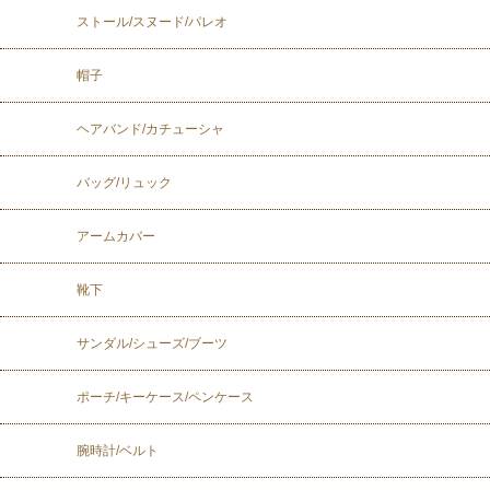
ストール/スヌード/パレオ
帽子
ヘアバンド/カチューシャ
バッグ/リュック
アームカバー
靴下
サンダル/シューズ/ブーツ
ポーチ/キーケース/ペンケース
腕時計/ベルト