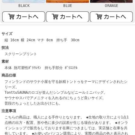
BLACK
BLUE
ORANGE
サイズ
縦 16cm 横 24cm マチ 8cm 持ち手 30cm
技法
スクリーンプリント
素材
本体 熱可塑性ﾎﾟﾘｳﾚﾀﾝ 持ち手部分 ﾎﾟﾘｴｽﾃﾙ
商品仕様
フィンランドのサウナ小屋を守る妖精トントゥをテーマにデザインされたシ
リーズ。
TonttuSAUNAのロゴが並んだシンプルなビニールミニバッグ。
サウナやスパでアメニティを入れるのにちょうど良いサイズ。
普段のちょっとしたお出かけにも。
注意事項
こちらの商品は、職人による手作りとなります。 ◆生地の取り方により1点1
点柄の出方・配置、形や色に多少の誤差が生じる場合があります。 ◆オンラ
インショップで販売をしております在庫につきましては、実店舗と在庫を共
有しています。 ◆お使いのパソコン環境により、実際の商品の色と表示され