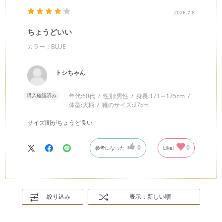
2026.7.8
ちょうどいい
カラー：BLUE
トシちゃん
購入確認済み
年代:
60代
性別:
男性
身長:
171～175cm
体型:
大柄
靴のサイズ:
27cm
サイズ間がちょうど良い
0
0
参考になった
Like!
絞り込み
表示：新しい順