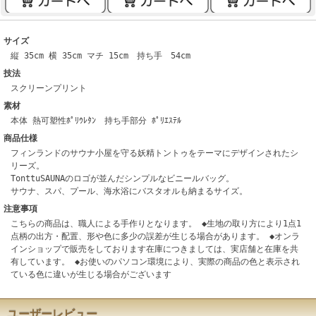
サイズ
縦 35cm 横 35cm マチ 15cm 持ち手 54cm
技法
スクリーンプリント
素材
本体 熱可塑性ﾎﾟﾘｳﾚﾀﾝ 持ち手部分 ﾎﾟﾘｴｽﾃﾙ
商品仕様
フィンランドのサウナ小屋を守る妖精トントゥをテーマにデザインされたシ
リーズ。
TonttuSAUNAのロゴが並んだシンプルなビニールバッグ。
サウナ、スパ、プール、海水浴にバスタオルも納まるサイズ。
注意事項
こちらの商品は、職人による手作りとなります。 ◆生地の取り方により1点1
点柄の出方・配置、形や色に多少の誤差が生じる場合があります。 ◆オンラ
インショップで販売をしております在庫につきましては、実店舗と在庫を共
有しています。 ◆お使いのパソコン環境により、実際の商品の色と表示され
ている色に違いが生じる場合がございます
ユーザーレビュー