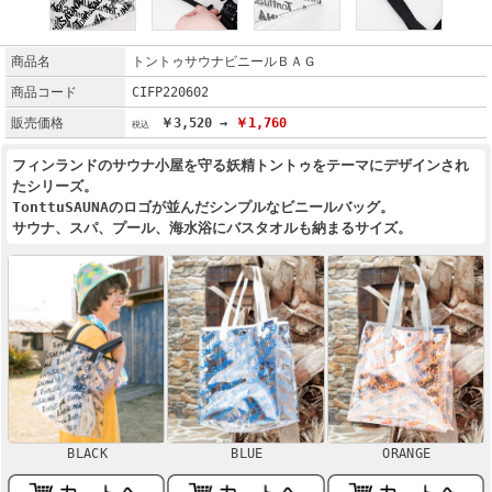
商品名
トントゥサウナビニールＢＡＧ
商品コード
CIFP220602
販売価格
￥3,520 →
￥1,760
フィンランドのサウナ小屋を守る妖精トントゥをテーマにデザインされ
たシリーズ。
TonttuSAUNAのロゴが並んだシンプルなビニールバッグ。
サウナ、スパ、プール、海水浴にバスタオルも納まるサイズ。
BLACK
BLUE
ORANGE