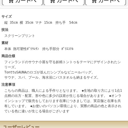
サイズ
縦 35cm 横 35cm マチ 15cm 持ち手 54cm
技法
スクリーンプリント
素材
本体 熱可塑性ﾎﾟﾘｳﾚﾀﾝ 持ち手部分 ﾎﾟﾘｴｽﾃﾙ
商品仕様
フィンランドのサウナ小屋を守る妖精トントゥをテーマにデザインされたシ
リーズ。
TonttuSAUNAのロゴが並んだシンプルなビニールバッグ。
サウナ、スパ、プール、海水浴にバスタオルも納まるサイズ。
注意事項
こちらの商品は、職人による手作りとなります。 ◆生地の取り方により1点1
点柄の出方・配置、形や色に多少の誤差が生じる場合があります。 ◆オンラ
インショップで販売をしております在庫につきましては、実店舗と在庫を共
有しています。 ◆お使いのパソコン環境により、実際の商品の色と表示され
ている色に違いが生じる場合がございます
ユーザーレビュー