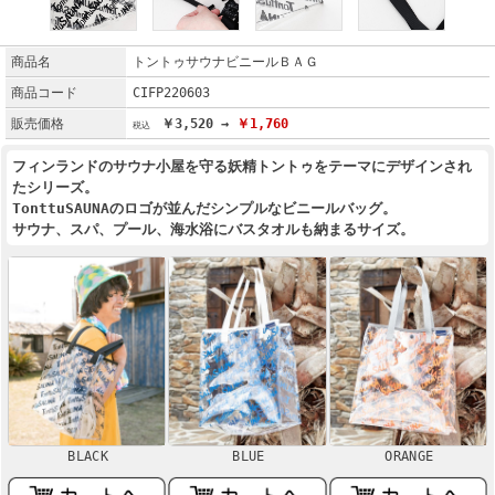
商品名
トントゥサウナビニールＢＡＧ
商品コード
CIFP220603
販売価格
￥3,520 →
￥1,760
フィンランドのサウナ小屋を守る妖精トントゥをテーマにデザインされ
たシリーズ。
TonttuSAUNAのロゴが並んだシンプルなビニールバッグ。
サウナ、スパ、プール、海水浴にバスタオルも納まるサイズ。
BLACK
BLUE
ORANGE