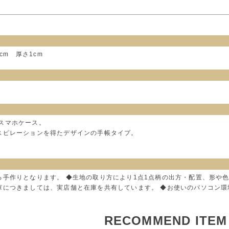
8cm 厚さ1cm
帳型スマホケース。
スピレーションを得たデザインの手帳タイプ。
る手作りとなります。 ◆生地の取り方により1点1点柄の出方・配置、形や
庫につきましては、実店舗と在庫を共有しています。 ◆お使いのパソコン
RECOMMEND ITEM