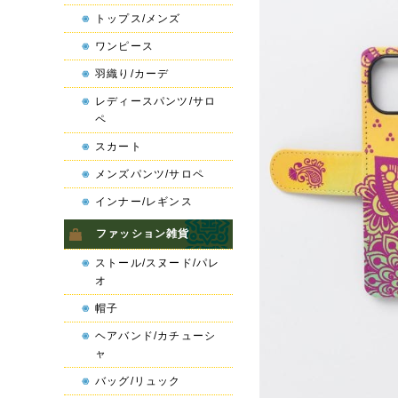
トップス/メンズ
ワンピース
羽織り/カーデ
レディースパンツ/サロ
ペ
スカート
メンズパンツ/サロペ
インナー/レギンス
ファッション雑貨
ストール/スヌード/パレ
オ
帽子
ヘアバンド/カチューシ
ャ
バッグ/リュック