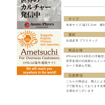
サイズ
本体サイズ:縦15.2cm 横
素材
合成皮革 プラスチック
商品仕様
iPhone13/14対応の手
世界各国の伝統柄からイン
カード収納も可能。
注意事項
こちらの商品は、職人によ
プで販売をしております在
る場合がございます