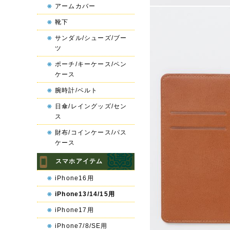
アームカバー
靴下
サンダル/シューズ/ブー
ツ
ポーチ/キーケース/ペン
ケース
腕時計/ベルト
日傘/レイングッズ/セン
ス
財布/コインケース/パス
ケース
スマホアイテム
iPhone16用
iPhone13/14/15用
iPhone17用
iPhone7/8/SE用