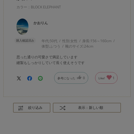
カラー：BLOCK ELEPHANT
かおりん
購入確認済み
年代:
50代
性別:
女性
身長:
156～160cm
体型:
ふつう
靴のサイズ:
24cm
思った通りの可愛さで満足しています
縫製もしっかりしていて長く使えそうです
0
1
参考になった
Like!
絞り込み
表示：新しい順