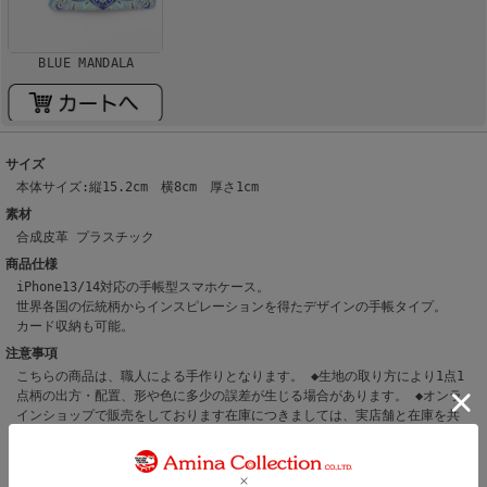
BLUE MANDALA
サイズ
本体サイズ:縦15.2cm 横8cm 厚さ1cm
素材
合成皮革 プラスチック
商品仕様
iPhone13/14対応の手帳型スマホケース。
世界各国の伝統柄からインスピレーションを得たデザインの手帳タイプ。
カード収納も可能。
注意事項
こちらの商品は、職人による手作りとなります。 ◆生地の取り方により1点1
点柄の出方・配置、形や色に多少の誤差が生じる場合があります。 ◆オンラ
インショップで販売をしております在庫につきましては、実店舗と在庫を共
有しています。 ◆お使いのパソコン環境により、実際の商品の色と表示され
ている色に違いが生じる場合がございます