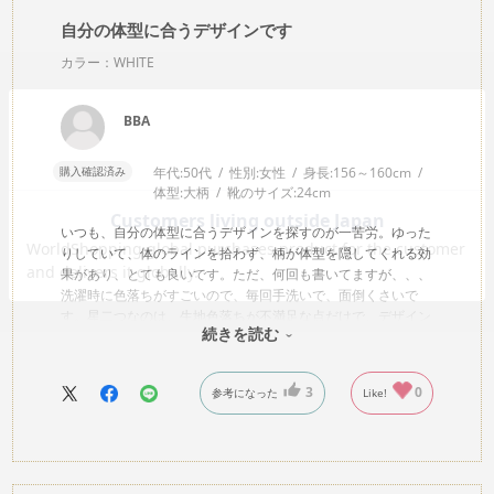
自分の体型に合うデザインです
カラー：WHITE
BBA
購入確認済み
年代:
50代
性別:
女性
身長:
156～160cm
体型:
大柄
靴のサイズ:
24cm
いつも、自分の体型に合うデザインを探すのが一苦労。ゆった
りしていて、体のラインを拾わず、柄が体型を隠してくれる効
果があり、とても良いです。ただ、何回も書いてますが、、、
洗濯時に色落ちがすごいので、毎回手洗いで、面倒くさいで
す。星二つなのは、生地色落ちが不満足な点だけで、デザイン
続きを読む
性、生地、着た時の肌触り感はサイコーです
3
0
参考になった
Like!