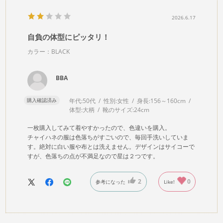
2026.6.17
自負の体型にピッタリ！
カラー：BLACK
BBA
購入確認済み
年代:
50代
性別:
女性
身長:
156～160cm
体型:
大柄
靴のサイズ:
24cm
一枚購入してみて着やすかったので、色違いを購入。
チャイハネの服は色落ちがすごいので、毎回手洗いしていま
す。絶対に白い服や布とは洗えません。デザインはサイコーで
すが、色落ちの点が不満足なので星は２つです。
2
0
参考になった
Like!