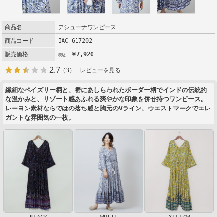
商品名
アシューナワンピース
商品コード
IAC-617202
販売価格
￥7,920
2.7
（3）
レビューを見る
繊細なペイズリー柄と、裾にあしらわれたボーダー柄でインドの伝統的
な温かみと、リゾート感あふれる爽やかな印象を併せ持つワンピース。
レーヨン素材ならではの落ち感と胸元のVライン、ウエストマークでエレ
ガントな雰囲気の一枚。
BLACK
WHITE
YELLOW