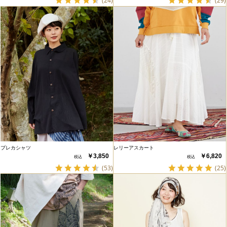
(24)
(29)
プレカシャツ
レリーアスカート
￥3,850
￥6,820
(53)
(25)