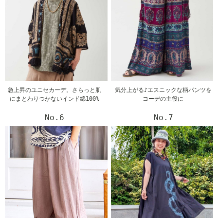
急上昇のユニセカーデ。さらっと肌
気分上がる♪エスニックな柄パンツを
にまとわりつかないインド綿100%
コーデの主役に
No.6
No.7