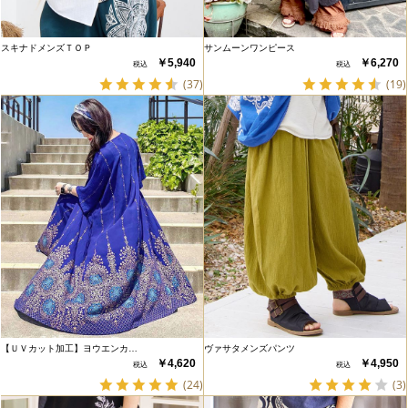
スキナドメンズＴＯＰ
サンムーンワンピース
￥5,940
￥6,270
(37)
(19)
【ＵＶカット加工】ヨウエンカ…
ヴァサタメンズパンツ
￥4,620
￥4,950
(24)
(3)