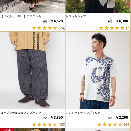
【ＵＶカット加工】ヨウエンカ…
トウレカシャツ
￥4,620
￥6,380
(24)
(3)
コップンサルエルメンズパンツ
シントラトラメンズＴＯＰ
￥3,850
￥2,200
(38)
(44)