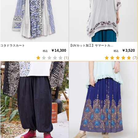
コタドラスカート
【UVカット加工】サマートカ…
￥14,300
￥3,520
(1)
(7)