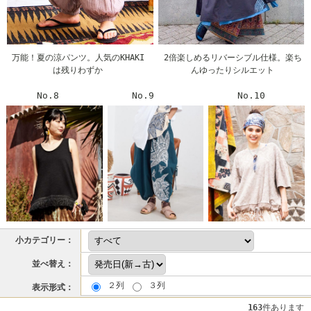
万能！夏の涼パンツ。人気のKHAKI
2倍楽しめるリバーシブル仕様。楽ち
は残りわずか
んゆったりシルエット
No.8
No.9
No.10
小カテゴリー：
並べ替え：
２列
３列
表示形式：
163
件あります