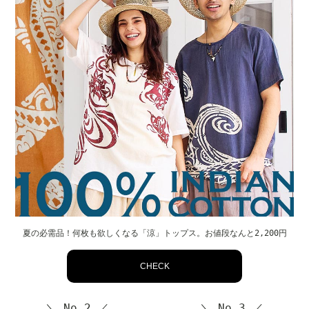
夏の必需品！何枚も欲しくなる「涼」トップス。お値段なんと2,200円
CHECK
＼ No.2 ／
＼ No.3 ／