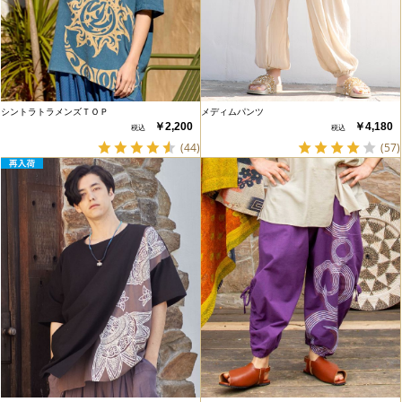
シントラトラメンズＴＯＰ
メディムパンツ
￥2,200
￥4,180
(44)
(57)