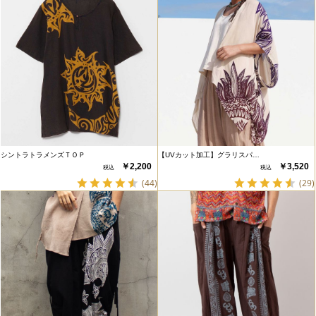
シントラトラメンズＴＯＰ
【UVカット加工】グラリスパ…
￥2,200
￥3,520
(44)
(29)