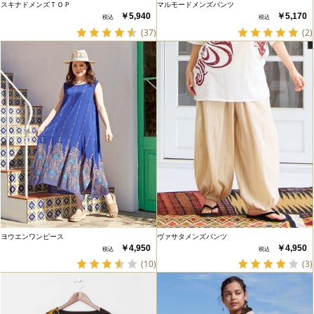
スキナドメンズＴＯＰ
マルモードメンズパンツ
￥5,940
￥5,170
(37)
(2)
ヨウエンワンピース
ヴァサタメンズパンツ
￥4,950
￥4,950
(10)
(3)