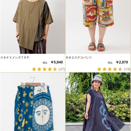
スキナドメンズＴＯＰ
ネオエステコパンツ
￥5,940
￥2,970
(37)
(19)