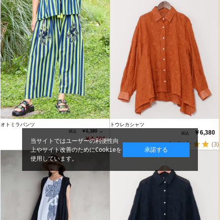
オトミラパンツ
トウレカシャツ
￥6,380 →
￥6,380
￥4,466
当サイトではユーザーの利便性向
(3)
上やサイト改善のためにCookieを
承諾する
使用しています。