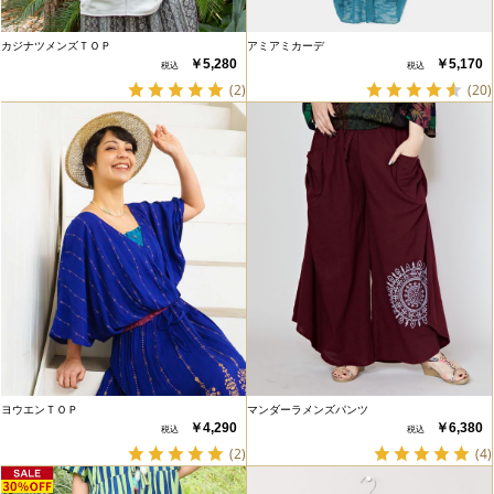
カジナツメンズＴＯＰ
アミアミカーデ
￥5,280
￥5,170
(2)
(20)
ヨウエンＴＯＰ
マンダーラメンズパンツ
￥4,290
￥6,380
(2)
(4)