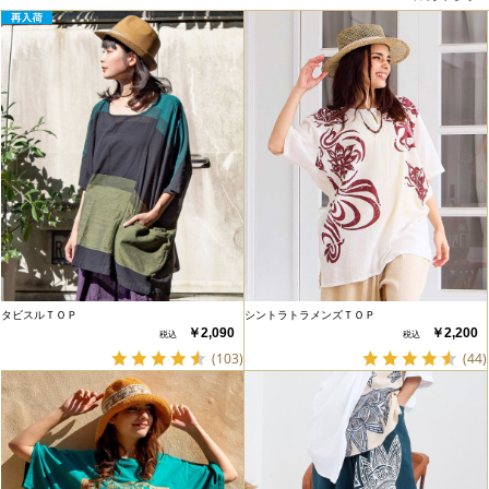
タビスルＴＯＰ
シントラトラメンズＴＯＰ
￥2,090
￥2,200
(103)
(44)