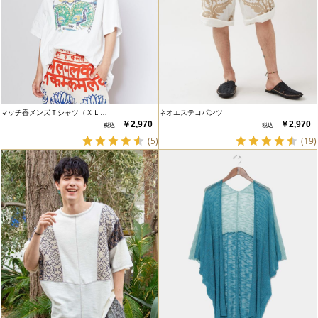
マッチ香メンズＴシャツ（ＸＬ…
ネオエステコパンツ
￥2,970
￥2,970
(5)
(19)