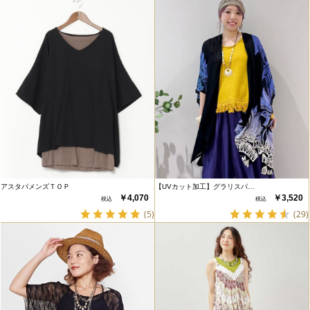
アスタパメンズＴＯＰ
【UVカット加工】グラリスパ…
￥4,070
￥3,520
(5)
(29)