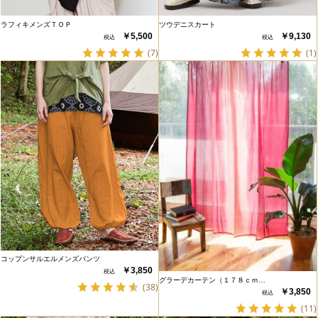
ラフィキメンズＴＯＰ
ツウデニスカート
￥5,500
￥9,130
(7)
(1)
コップンサルエルメンズパンツ
￥3,850
グラーデカーテン（１７８ｃｍ…
(38)
￥3,850
(11)