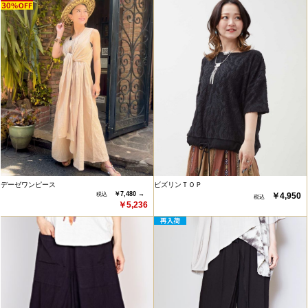
デーゼワンピース
ビズリンＴＯＰ
￥7,480 →
￥4,950
￥5,236