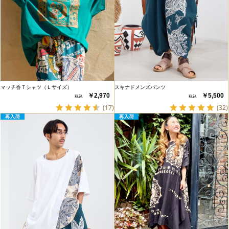
マッチ香Ｔシャツ（Ｌサイズ）
スキナドメンズパンツ
￥2,970
￥5,500
(17)
(32)