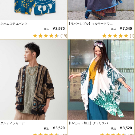
ネオエステコパンツ
【リバーシブル】マルモードワ…
￥2,970
￥7,040
(19)
(1)
グルティラカーデ
【UVカット加工】グラリスパ…
￥3,520
￥3,520