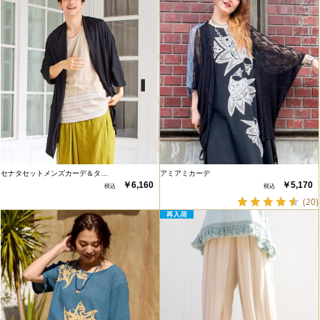
セナタセットメンズカーデ＆タ…
アミアミカーデ
￥6,160
￥5,170
(20)