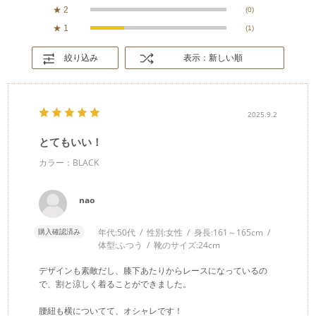
★
2
(0)
★
1
(1)
絞り込み
表示：新しい順
2025.9.2
とてもいい！
カラー：BLACK
nao
購入確認済み
年代:
50代
性別:
女性
身長:
161～165cm
体型:
ふつう
靴のサイズ:
24cm
デザインも素敵だし、膝下あたりからレースになっているの
で、割と涼しく着ることができました。
腰紐も横についてて、オシャレです！