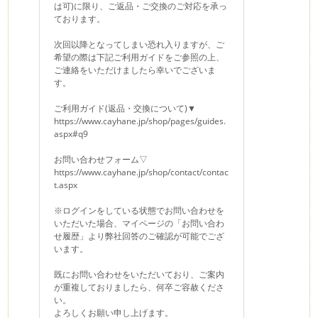
は可)に限り、ご返品・ご交換のご対応を承っ
ております。
次回以降となってしまい恐れ入りますが、ご
希望の際は下記ご利用ガイドをご参照の上、
ご連絡をいただけましたら幸いでございま
す。
ご利用ガイド(返品・交換について)▼
https://www.cayhane.jp/shop/pages/guides.
aspx#q9
お問い合わせフォーム▽
https://www.cayhane.jp/shop/contact/contac
t.aspx
※ログインをしている状態でお問い合わせを
いただいた場合、マイページの「お問い合わ
せ履歴」より弊社回答のご確認が可能でござ
います。
既にお問い合わせをいただいており、ご案内
が重複しておりましたら、何卒ご容赦くださ
い。
よろしくお願い申し上げます。