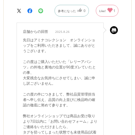
0
1
参考になった
Like!
店舗からの回答
2025.8.26
先日はアミナコレクション オンラインショ
ップをご利用いただきまして、誠にありがと
うございます。
この度はご購入いただいた「レリーアパン
ツ」の外地と裏地の位置が90度ズレていたと
の事、
大変残念なお気持ちにさせてしまい、誠に申
し訳ございません。
この度の件につきまして、弊社品質管理担当
者へ申し伝え、品質の向上並びに検品時の確
認の徹底に努めて参ります。
弊社オンラインショップでは商品お受け取り
より7日以内に「お問い合わせフォーム」より
ご連絡をいただけましたら、
タグを切ってしまった状態でも未使用品(試着