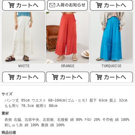
WHITE
ORANGE
TURQUOISE
サイズ
パンツ丈 95cm ウエスト 68~104cm(ゴム・ヒモ) 股下 63cm 股上 32cm
もも周り 78.5cm 裾周り 88cm
素材
表側 右脇、右前中央、左前裾、右後裾 綿 80% ﾅｲﾛﾝ 20% その他 綿 100%
刺しゅう糸 綿 100% 裏側 綿 100%
商品仕様