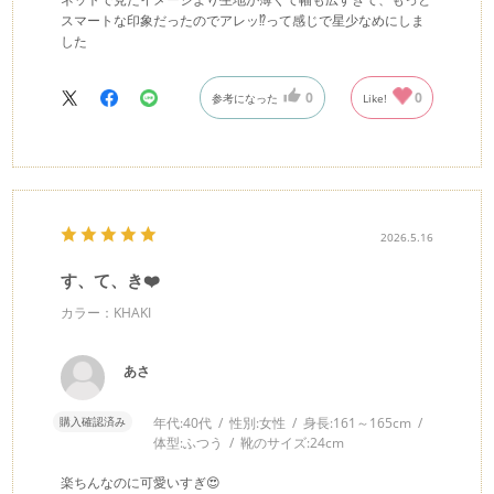
スマートな印象だったのでアレッ⁉️って感じで星少なめにしま
した
0
0
参考になった
Like!
2026.5.16
す、て、き❤️
カラー：KHAKI
あさ
購入確認済み
年代:
40代
性別:
女性
身長:
161～165cm
体型:
ふつう
靴のサイズ:
24cm
楽ちんなのに可愛いすぎ😍