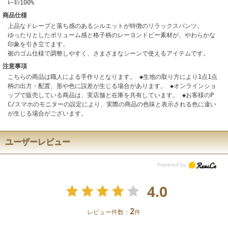
ﾚｰﾖﾝ100%
商品仕様
上品なドレープと落ち感のあるシルエットが特徴のリラックスパンツ。
ゆったりとしたボリューム感と格子柄のレーヨンドビー素材が、やわらかな
印象を引き立てます。
裾のゴム仕様で調整しやすく、さまざまなシーンで使えるアイテムです。
注意事項
こちらの商品は職人による手作りとなります。 ◆生地の取り方により1点1点
柄の出方・配置、形や色に誤差が生じる場合があります。 ◆オンラインショ
ップで販売している商品は、実店舗と在庫を共有しています。 ◆お客様のP
C/スマホのモニターの設定により、実際の商品の色味と表示される色に違い
が生じる場合がございます。
ユーザーレビュー
4.0
2
レビュー件数：
件