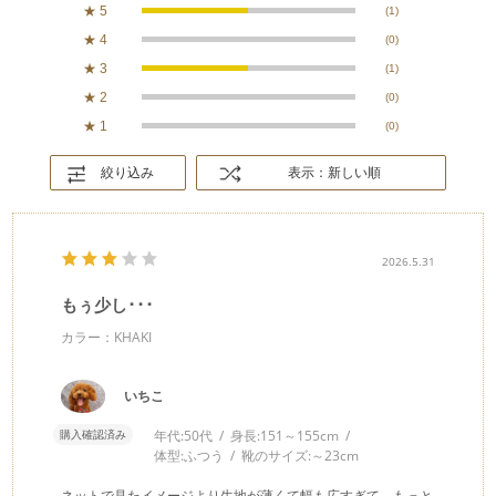
★
5
(1)
★
4
(0)
★
3
(1)
★
2
(0)
★
1
(0)
絞り込み
表示：新しい順
2026.5.31
もぅ少し･･･
カラー：KHAKI
いちこ
購入確認済み
年代:
50代
身長:
151～155cm
体型:
ふつう
靴のサイズ:
～23cm
ネットで見たイメージより生地が薄くて幅も広すぎて、もっと