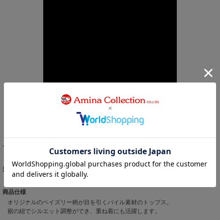
サイズ
着丈 62cm 肩幅 67cm 胸囲 124cm 袖丈 18.5cm
素材
本体: 綿74% ﾎﾟﾘｴｽﾃﾙ26% ﾘﾌﾞ部分: 綿60% ﾎﾟﾘｴｽﾃﾙ40%
商品仕様
オリジナルのペイズリー柄が目を引くパイル素材のトップス。
裾の紐でシルエット調整ができ、重ね着にも活躍します。