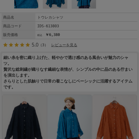
商品名
トウレカシャツ
商品コード
IDS-613803
販売価格
￥6,380
5.0
（3）
レビューを見る
細い糸を密に織り上げた、軽やかで透け感のある風合いが魅力のシャ
ツ。
贅沢な総刺繍が織りなす繊細な表情が、シンプルの中に品のある佇まい
を演出します。
さらりとした肌触りで日常の着こなしにベーシックに活躍するアイテム
です。