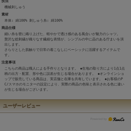
技法
機械刺しゅう
素材
本体: 綿100% 刺しゅう糸: 綿100%
商品仕様
細い糸を密に織り上げた、軽やかで透け感のある風合いが魅力のシャツ。
贅沢な総刺繍が織りなす繊細な表情が、シンプルの中に品のある佇まいを演
出します。
さらりとした肌触りで日常の着こなしにベーシックに活躍するアイテムで
す。
注意事項
こちらの商品は職人による手作りとなります。 ◆生地の取り方により1点1点
柄の出方・配置、形や色に誤差が生じる場合があります。 ◆オンラインショ
ップで販売している商品は、実店舗と在庫を共有しています。 ◆お客様のP
C/スマホのモニターの設定により、実際の商品の色味と表示される色に違い
が生じる場合がございます。
ユーザーレビュー