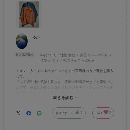
ゆか
購入確認済み
年代:
50代
性別:
女性
身長:
156～160cm
体型:
ふつう
靴のサイズ:
～23cm
イオンに入っているチャイハネさんの実店舗の方で青色を購入
して、
インド綿生地の気持ち良さと、表面の刺繍柄がとても素敵でし
たので、色違いが欲しくなりオレンジをネットショップさんの
方で購入させていただきました。
続きを読む
オレンジ色が落ち着いたレンガっぽい色でとても良いです。
同じデザインでも青とはまた全然雰囲気が変わるのでとても良
い買い物ができました。
3
2
参考になった
Like!
パンツにもロングスカートにも合わせやすく夏も着られる生地
なので、たくさん着たいと思います。
良い商品をありがとうございました。