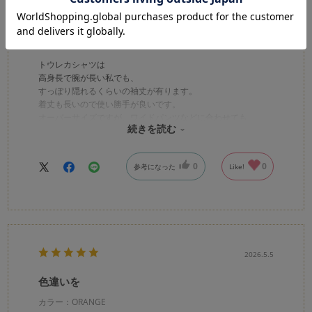
購入確認済み
年代:
60代
性別:
女性
身長:
166～170cm
体型:
小柄
靴のサイズ:
24cm
トウレカシャツは
高身長で腕が長い私でも、
すっぽり隠れるくらいの袖丈が有ります。
着丈も長いので使い勝手が良いです。
オーバーサイズですが、ワイドパンツなどに合わせても
続きを読む
バランスが良いです。
これからの季節には、冷房避けに良さそう。
同じ刺繍レースのシフレーシャツ（白）も持っていますが、
0
0
参考になった
Like!
そちらはクロップド丈で袖丈も自分には短い為、
ボレロ替わりに使っています。
2026.5.5
色違いを
カラー：ORANGE