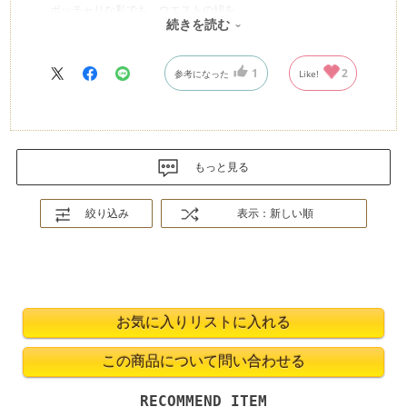
ポッチャリな私でも ウエストの紐を
続きを読む
広げたら 丁度よく入りまして
貴重なお洒落の1点になりました
デザインも上品で 夏に白系が着れるなんて
1
2
参考になった
Like!
嬉しいです＾＾有難うございました（＾人＾）
もっと見る
絞り込み
表示：新しい順
RECOMMEND ITEM