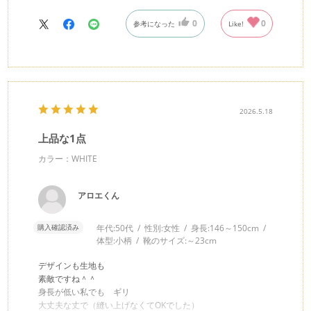
0
0
参考になった
Like!
2026.5.18
上品な1点
カラー：WHITE
アロエくん
購入確認済み
年代:
50代
性別:
女性
身長:
146～150cm
体型:
小柄
靴のサイズ:
～23cm
デザインも生地も
素敵ですね＾＾
身長が低い私でも ギリ
大丈夫な丈で（縫い上げなくてOKでした）