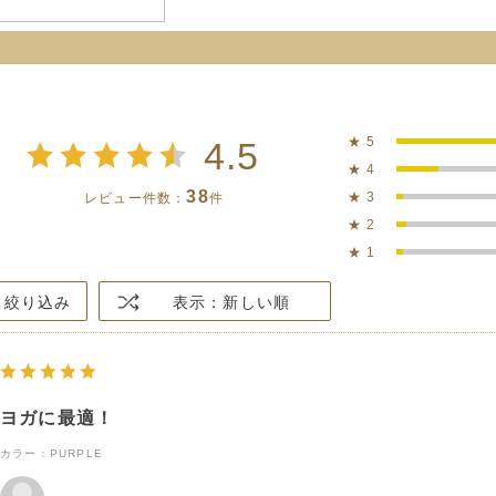
★
5
4.5
★
4
38
★
3
レビュー件数：
件
★
2
★
1
絞り込み
表示：新しい順
ヨガに最適！
カラー：PURPLE