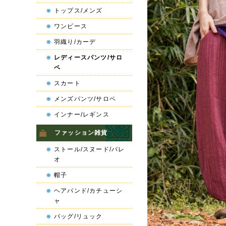
トップス/メンズ
ワンピース
羽織り/カーデ
レディースパンツ/サロ
ペ
スカート
メンズパンツ/サロペ
インナー/レギンス
ファッション雑貨
ストール/スヌード/パレ
オ
帽子
ヘアバンド/カチューシ
ャ
バッグ/リュック