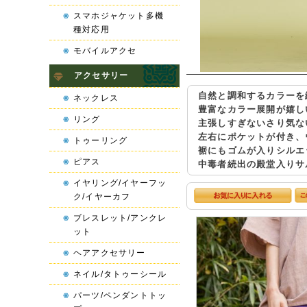
スマホジャケット多機
種対応用
モバイルアクセ
アクセサリー
自然と調和するカラーを
ネックレス
豊富なカラー展開が嬉し
リング
主張しすぎないさり気な
左右にポケットが付き、
トゥーリング
裾にもゴムが入りシルエ
ピアス
中毒者続出の殿堂入りサ
イヤリング/イヤーフッ
ク/イヤーカフ
ブレスレット/アンクレ
ット
ヘアアクセサリー
ネイル/タトゥーシール
パーツ/ペンダントトッ