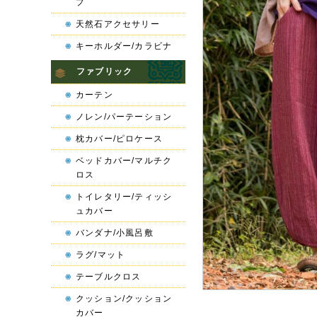
プ
天然石アクセサリー
キーホルダー/カラビナ
ファブリック
カーテン
ノレン/パーテーション
枕カバー/ピロケース
ベッドカバー/マルチク
ロス
トイレタリー/ティッシ
ュカバー
バンダナ/小風呂敷
ラグ/マット
テーブルクロス
クッション/クッション
カバー