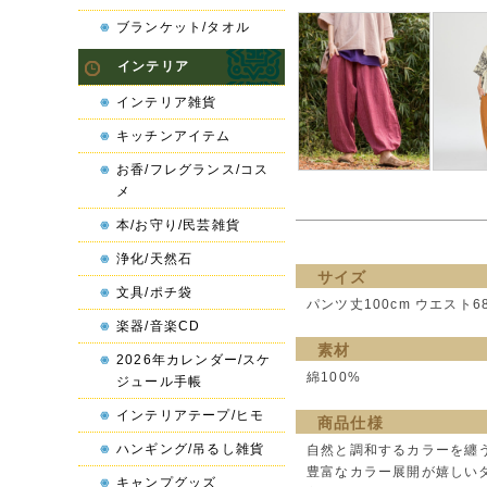
ブランケット/タオル
インテリア
インテリア雑貨
キッチンアイテム
お香/フレグランス/コス
メ
本/お守り/民芸雑貨
浄化/天然石
サイズ
文具/ポチ袋
パンツ丈100cm ウエスト68
楽器/音楽CD
素材
2026年カレンダー/スケ
綿100%
ジュール手帳
インテリアテープ/ヒモ
商品仕様
ハンギング/吊るし雑貨
自然と調和するカラーを纏
豊富なカラー展開が嬉しいタ
キャンプグッズ