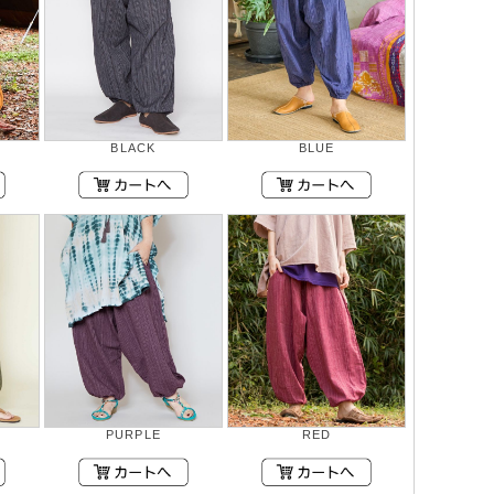
BLACK
BLUE
PURPLE
RED