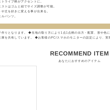
ストライプ柄がアクセントに。
エストはゴムと紐でサイズ調整が可能。
トや丈を好きに変える事が出来る。
エルパンツ。
手作りとなります。 ◆生地の取り方により1点1点柄の出方・配置、形や色
在庫を共有しています。 ◆お客様のPC/スマホのモニターの設定により、
RECOMMEND ITEM
あなたにおすすめのアイテム