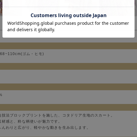
68~110cm(ゴム・ヒモ)
%
統技法ブロックプリントを施した、コタドリア生地のスカート。
素材感と、粋な柄使いが魅力です。
ふんわりと広がり、軽やかな動きを生み出します。