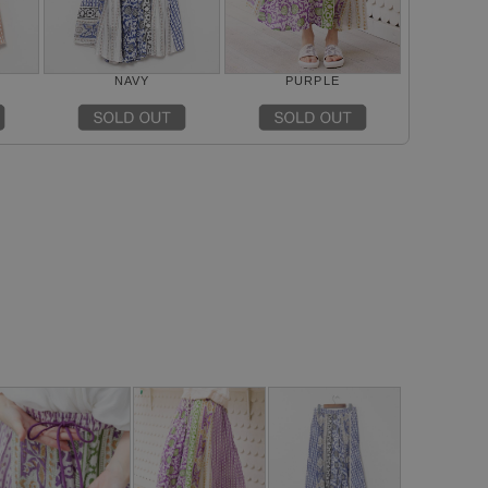
NAVY
PURPLE