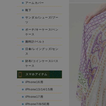
アームカバー
靴下
サンダル/シューズ/ブー
ツ
ポーチ/キーケース/ペン
ケース
腕時計/ベルト
日傘/レイングッズ/セン
ス
財布/コインケース/パス
ケース
スマホアイテム
iPhone16用
iPhone13/14/15用
iPhone17用
iPhone7/8/SE用