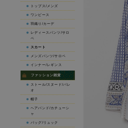
トップス/メンズ
ワンピース
羽織り/カーデ
レディースパンツ/サロ
ペ
スカート
メンズパンツ/サロペ
インナー/レギンス
ファッション雑貨
ストール/スヌード/パレ
オ
帽子
ヘアバンド/カチューシ
ャ
バッグ/リュック