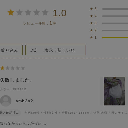
★
5
1.0
★
4
1
★
3
レビュー件数：
件
★
2
★
1
絞り込み
表示：新しい順
失敗しました。
カラー：PURPLE
amb2o2
購入確認済み
年代:
30代
性別:
女性
身長:
151～155cm
体型:
大柄
靴のサイズ
買わなかったらよかった…。