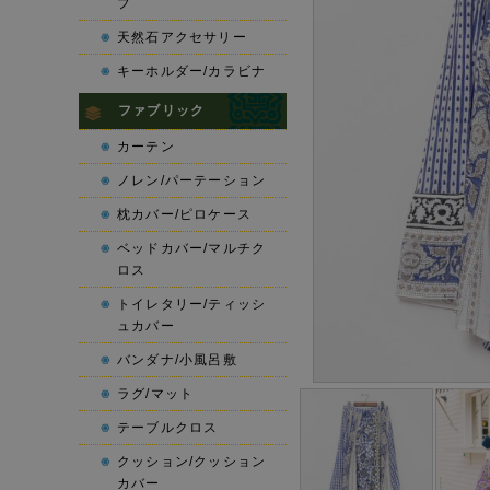
プ
天然石アクセサリー
キーホルダー/カラビナ
ファブリック
カーテン
ノレン/パーテーション
枕カバー/ピロケース
ベッドカバー/マルチク
ロス
トイレタリー/ティッシ
ュカバー
バンダナ/小風呂敷
ラグ/マット
テーブルクロス
クッション/クッション
カバー