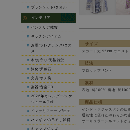
ブランケット/タオル
インテリア
インテリア雑貨
キッチンアイテム
サイズ
お香/フレグランス/コス
メ
スカート丈 95cm ウエスト 
本/お守り/民芸雑貨
技法
浄化/天然石
ブロックプリント
文具/ポチ袋
素材
楽器/音楽CD
表地: 綿100% 裏地: 綿100
2026年カレンダー/スケ
ジュール手帳
商品仕様
インド・ラジャスタンの伝
インテリアテープ/ヒモ
通気性に優れたやわらかな
ハンギング/吊るし雑貨
サーキュラーシルエットが
キャンプグッズ