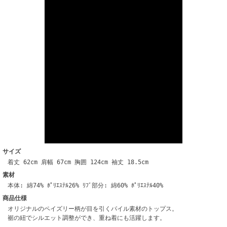
サイズ
着丈 62cm 肩幅 67cm 胸囲 124cm 袖丈 18.5cm
素材
本体: 綿74% ﾎﾟﾘｴｽﾃﾙ26% ﾘﾌﾞ部分: 綿60% ﾎﾟﾘｴｽﾃﾙ40%
商品仕様
オリジナルのペイズリー柄が目を引くパイル素材のトップス。
裾の紐でシルエット調整ができ、重ね着にも活躍します。