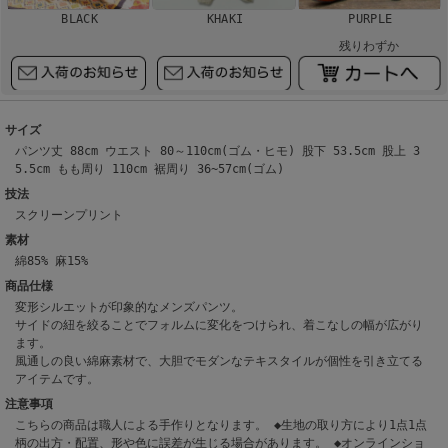
BLACK
KHAKI
PURPLE
残りわずか
サイズ
パンツ丈 88cm ウエスト 80～110cm(ゴム・ヒモ) 股下 53.5cm 股上 3
5.5cm もも周り 110cm 裾周り 36~57cm(ゴム)
技法
スクリーンプリント
素材
綿85% 麻15%
商品仕様
変形シルエットが印象的なメンズパンツ。
サイドの紐を絞ることでフォルムに変化をつけられ、着こなしの幅が広がり
ます。
風通しの良い綿麻素材で、大胆でモダンなテキスタイルが個性を引き立てる
アイテムです。
注意事項
こちらの商品は職人による手作りとなります。 ◆生地の取り方により1点1点
柄の出方・配置、形や色に誤差が生じる場合があります。 ◆オンラインショ