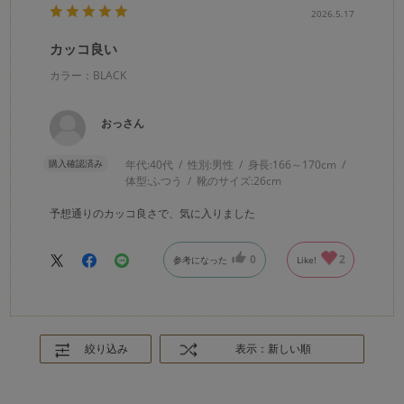
2026.5.17
カッコ良い
カラー：BLACK
おっさん
購入確認済み
年代:
40代
性別:
男性
身長:
166～170cm
体型:
ふつう
靴のサイズ:
26cm
予想通りのカッコ良さで、気に入りました
0
2
参考になった
Like!
絞り込み
表示：新しい順