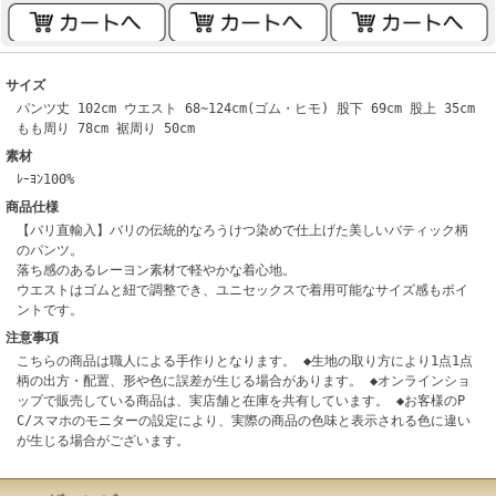
サイズ
パンツ丈 102cm ウエスト 68~124cm(ゴム・ヒモ) 股下 69cm 股上 35cm
もも周り 78cm 裾周り 50cm
素材
ﾚｰﾖﾝ100%
商品仕様
【バリ直輸入】バリの伝統的なろうけつ染めで仕上げた美しいバティック柄
のパンツ。
落ち感のあるレーヨン素材で軽やかな着心地。
ウエストはゴムと紐で調整でき、ユニセックスで着用可能なサイズ感もポイ
ントです。
注意事項
こちらの商品は職人による手作りとなります。 ◆生地の取り方により1点1点
柄の出方・配置、形や色に誤差が生じる場合があります。 ◆オンラインショ
ップで販売している商品は、実店舗と在庫を共有しています。 ◆お客様のP
C/スマホのモニターの設定により、実際の商品の色味と表示される色に違い
が生じる場合がございます。