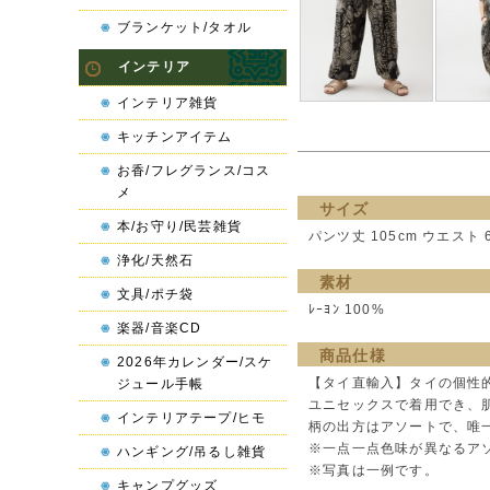
ブランケット/タオル
インテリア
インテリア雑貨
キッチンアイテム
お香/フレグランス/コス
メ
サイズ
本/お守り/民芸雑貨
パンツ丈 105cm ウエスト 6
浄化/天然石
素材
文具/ポチ袋
ﾚｰﾖﾝ 100%
楽器/音楽CD
商品仕様
2026年カレンダー/スケ
【タイ直輸入】タイの個性
ジュール手帳
ユニセックスで着用でき、
インテリアテープ/ヒモ
柄の出方はアソートで、唯
※一点一点色味が異なるア
ハンギング/吊るし雑貨
※写真は一例です。
キャンプグッズ