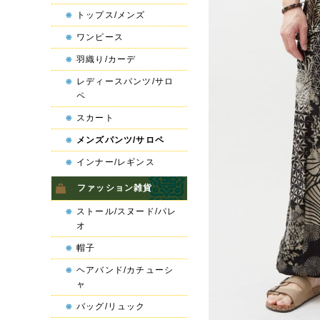
トップス/メンズ
ワンピース
羽織り/カーデ
レディースパンツ/サロ
ペ
スカート
メンズパンツ/サロペ
インナー/レギンス
ファッション雑貨
ストール/スヌード/パレ
オ
帽子
ヘアバンド/カチューシ
ャ
バッグ/リュック