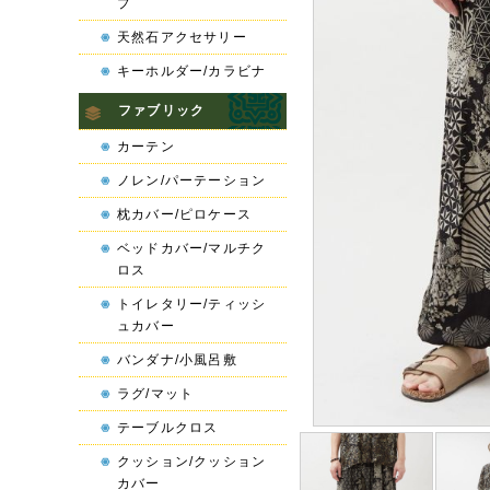
プ
天然石アクセサリー
キーホルダー/カラビナ
ファブリック
カーテン
ノレン/パーテーション
枕カバー/ピロケース
ベッドカバー/マルチク
ロス
トイレタリー/ティッシ
ュカバー
バンダナ/小風呂敷
ラグ/マット
テーブルクロス
クッション/クッション
カバー