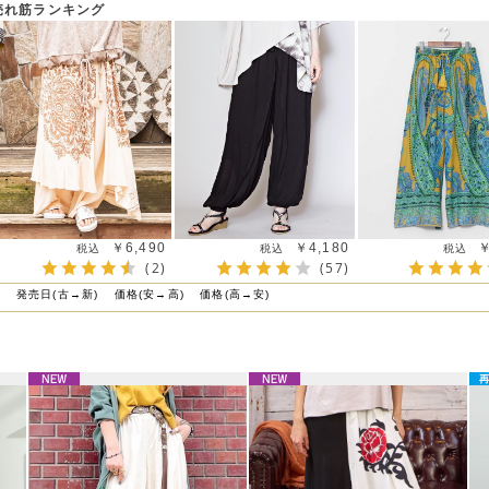
売れ筋ランキング
￥6,490
￥4,180
￥
(2)
(57)
)
発売日(古→新)
価格(安→高)
価格(高→安)