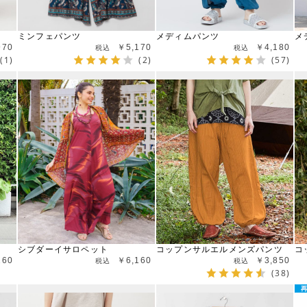
ミンフェパンツ
メディムパンツ
メ
970
￥5,170
￥4,180
(1)
(2)
(57)
シブダーイサロペット
コップンサルエルメンズパンツ
コ
160
￥6,160
￥3,850
(38)