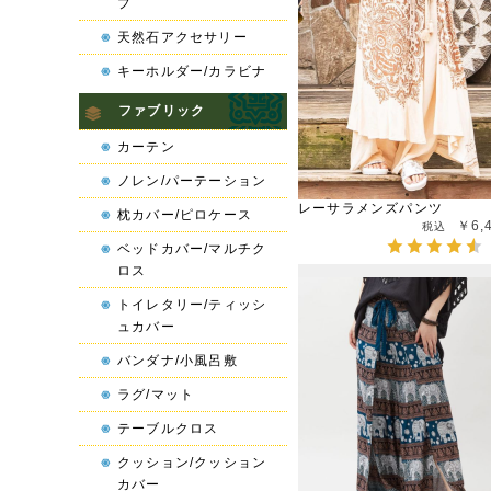
プ
天然石アクセサリー
キーホルダー/カラビナ
ファブリック
カーテン
ノレン/パーテーション
レーサラメンズパンツ
枕カバー/ピロケース
￥6,
ベッドカバー/マルチク
ロス
トイレタリー/ティッシ
ュカバー
バンダナ/小風呂敷
ラグ/マット
テーブルクロス
クッション/クッション
カバー