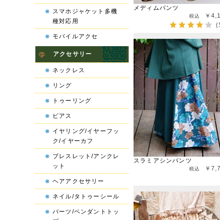
メディムパンツ
スマホジャケット多機
￥4,
種対応用
(
モバイルアクセ
アクセサリー
ネックレス
リング
トゥーリング
ピアス
イヤリング/イヤーフッ
ク/イヤーカフ
ブレスレット/アンクレ
スラミアシンパンツ
ット
￥7,
ヘアアクセサリー
ネイル/タトゥーシール
パーツ/ペンダントトッ