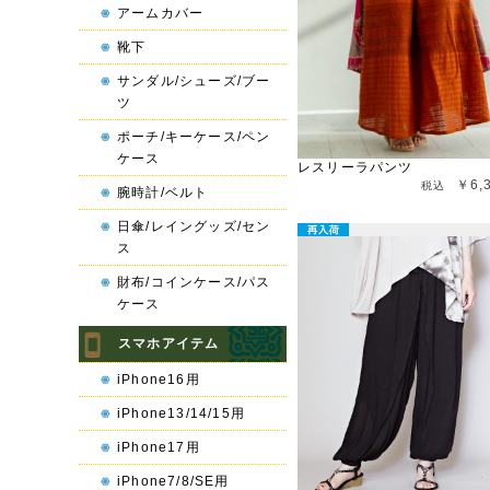
アームカバー
靴下
サンダル/シューズ/ブー
ツ
ポーチ/キーケース/ペン
ケース
レスリーラパンツ
￥6,
腕時計/ベルト
日傘/レイングッズ/セン
ス
財布/コインケース/パス
ケース
スマホアイテム
iPhone16用
iPhone13/14/15用
iPhone17用
iPhone7/8/SE用