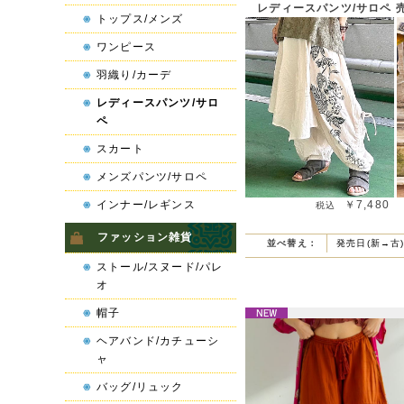
レディースパンツ/サロペ 
トップス/メンズ
Next
ワンピース
羽織り/カーデ
レディースパンツ/サロ
ペ
スカート
メンズパンツ/サロペ
インナー/レギンス
￥7,480
ファッション雑貨
並べ替え：
発売日(新→古
ストール/スヌード/パレ
オ
帽子
ヘアバンド/カチューシ
ャ
バッグ/リュック