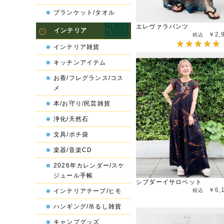
ブランケット/タオル
エレヴァラパンツ
インテリア
￥2,
インテリア雑貨
キッチンアイテム
お香/フレグランス/コス
メ
本/お守り/民芸雑貨
浄化/天然石
文具/ポチ袋
楽器/音楽CD
2026年カレンダー/スケ
ジュール手帳
シブダーイサロペット
￥6,
インテリアテープ/ヒモ
ハンギング/吊るし雑貨
キャンプグッズ