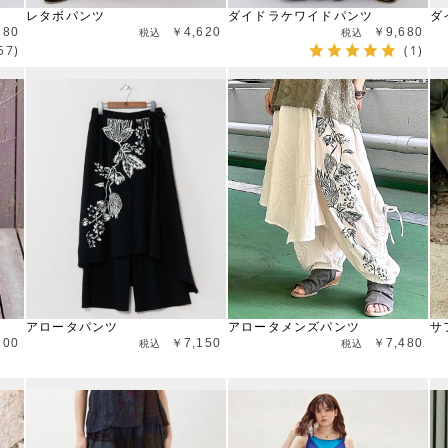
レタボパンツ
ダイドラケワイドパンツ
ダ
180
￥4,620
￥9,680
57)
(1)
アロータパンツ
アロータメンズパンツ
サ
700
￥7,150
￥7,480