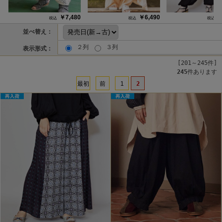
￥7,480
￥6,490
￥
並べ替え：
２列
３列
表示形式：
[201～245件]
245
件あります
最初
前
1
2