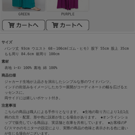
GREEN
PURPLE
サイズ
パンツ丈 93cm ウエスト 68～106cm(ゴム・ヒモ) 股下 55cm 股上 35cm
もも周り 84.6cm 裾周り 100cm
素材
表地 ﾚｰﾖﾝ 100% 裏地 綿 100%
商品仕様
ジャカード生地が上品さを演出したシンプルな形のワイドパンツ。
インドの街並みをイメージしたカラー展開がコーディネートの幅を広げるエ
ッセンスに。
両サイドには嬉しいポケット付き。
注意事項
こちらの商品は職人による手作りとなります。 ◆生地の取り方により1点1点
柄の出方・配置、形や色に誤差が生じる場合があります。 ◆オンラインショ
ップで販売している商品は、実店舗と在庫を共有しています。 ◆お客様のP
C/スマホのモニターの設定により、実際の商品の色味と表示される色に違い
が生じる場合がございます。