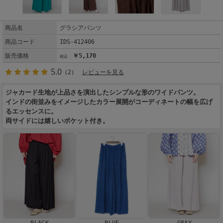
商品名
グラシアパンツ
商品コード
IDS-412406
販売価格
￥5,170
5.0
（2）
レビューを見る
ジャカード生地が上品さを演出したシンプルな形のワイドパンツ。
インドの街並みをイメージしたカラー展開がコーディネートの幅を広げ
るエッセンスに。
両サイドには嬉しいポケット付き。
BLACK
BLUE
GRAY