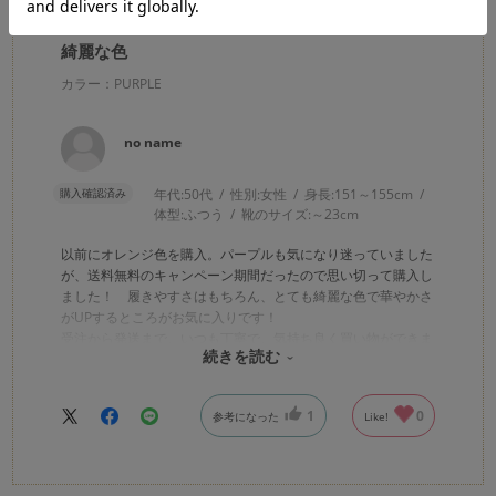
2026.3.2
綺麗な色
カラー：PURPLE
no name
購入確認済み
年代:
50代
性別:
女性
身長:
151～155cm
体型:
ふつう
靴のサイズ:
～23cm
以前にオレンジ色を購入。パープルも気になり迷っていました
が、送料無料のキャンペーン期間だったので思い切って購入し
ました！ 履きやすさはもちろん、とても綺麗な色で華やかさ
がUPするところがお気に入りです！
受注から発送まで、いつも丁寧で、気持ち良く買い物ができま
続きを読む
す！
1
0
参考になった
Like!