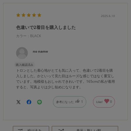
2025.6.10
色違いで2着目を購入しました
カラー：BLACK
no name
購入確認済み
トロンとした着心地がとても気に入って、色違いで2着目を購
入しました。かといって見た目はルーズな感じではなく重宝し
ています。地模様もおしゃれできれいです。165cmの私が着用
すると、写真よりは少し短めになります。
1
0
参考になった
Like!
絞り込み
表示：新しい順