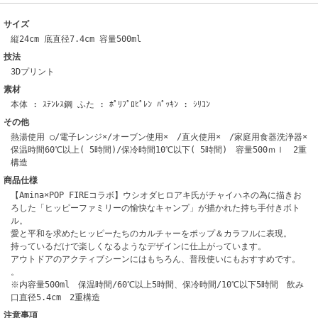
サイズ
縦24cm 底直径7.4cm 容量500ml
技法
3Dプリント
素材
本体 : ｽﾃﾝﾚｽ鋼 ふた : ﾎﾟﾘﾌﾟﾛﾋﾟﾚﾝ ﾊﾟｯｷﾝ : ｼﾘｺﾝ
その他
熱湯使用 ○/電子レンジ×/オーブン使用× /直火使用× /家庭用食器洗浄器×
保温時間60℃以上( 5時間)/保冷時間10℃以下( 5時間) 容量500ｍｌ 2重
構造
商品仕様
【Amina×POP FIREコラボ】ウシオダヒロアキ氏がチャイハネの為に描きお
ろした「ヒッピーファミリーの愉快なキャンプ」が描かれた持ち手付きボト
ル。
愛と平和を求めたヒッピーたちのカルチャーをポップ＆カラフルに表現。
持っているだけで楽しくなるようなデザインに仕上がっています。
アウトドアのアクティブシーンにはもちろん、普段使いにもおすすめです。
。
※内容量500ml 保温時間/60℃以上5時間、保冷時間/10℃以下5時間 飲み
口直径5.4cm 2重構造
注意事項