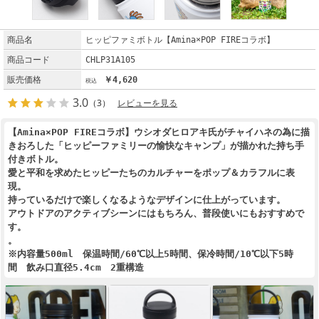
商品名
ヒッピファミボトル【Amina×POP FIREコラボ】
商品コード
CHLP31A105
販売価格
￥4,620
3.0
（3）
レビューを見る
【Amina×POP FIREコラボ】ウシオダヒロアキ氏がチャイハネの為に描
きおろした「ヒッピーファミリーの愉快なキャンプ」が描かれた持ち手
付きボトル。
愛と平和を求めたヒッピーたちのカルチャーをポップ＆カラフルに表
現。
持っているだけで楽しくなるようなデザインに仕上がっています。
アウトドアのアクティブシーンにはもちろん、普段使いにもおすすめで
す。
。
※内容量500ml 保温時間/60℃以上5時間、保冷時間/10℃以下5時
間 飲み口直径5.4cm 2重構造