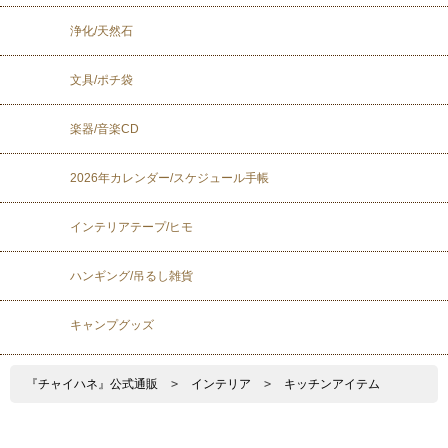
浄化/天然石
文具/ポチ袋
楽器/音楽CD
2026年カレンダー/スケジュール手帳
インテリアテープ/ヒモ
ハンギング/吊るし雑貨
キャンプグッズ
『チャイハネ』公式通販
>
インテリア
>
キッチンアイテム