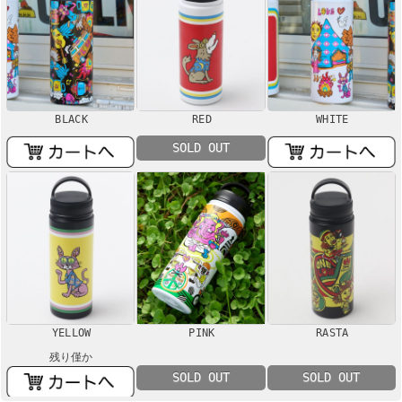
BLACK
RED
WHITE
SOLD OUT
YELLOW
PINK
RASTA
残り僅か
SOLD OUT
SOLD OUT