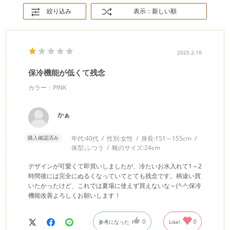
絞り込み
表示：新しい順
2025.2.10
保冷機能が低くて残念
カラー：PINK
かぁ
購入確認済み
年代:
40代
性別:
女性
身長:
151～155cm
体型:
ふつう
靴のサイズ:
24cm
デザインが可愛くて即買いしましたが、冷たいお水入れて1～2
時間後には完全にぬるくなっていてとても残念です。柄違い買
いたかったけど、これでは夏場に使えず買えないな～(^-^;保冷
機能改善よろしくお願いします！
0
0
参考になった
Like!