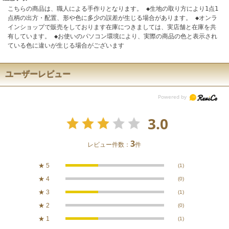
こちらの商品は、職人による手作りとなります。 ◆生地の取り方により1点1
点柄の出方・配置、形や色に多少の誤差が生じる場合があります。 ◆オンラ
インショップで販売をしております在庫につきましては、実店舗と在庫を共
有しています。 ◆お使いのパソコン環境により、実際の商品の色と表示され
ている色に違いが生じる場合がございます
ユーザーレビュー
3.0
3
レビュー件数：
件
★
5
(1)
★
4
(0)
★
3
(1)
★
2
(0)
★
1
(1)