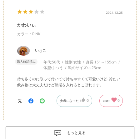
2024.12.25
かわいぃ
カラー：PINK
いちこ
購入確認済み
年代:
50代
性別:
女性
身長:
151～155cm
体型:
ふつう
靴のサイズ:
～23cm
持ち歩くのに取って付いてて持ちやすくて可愛いけど､冷たい
飲み物は大丈夫だけど熱湯を入れるとこぼれます。
0
0
参考になった
Like!
もっと見る