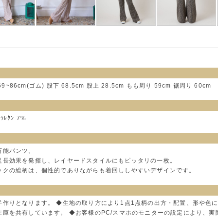
~86cm(ゴム) 股下 68.5cm 股上 28.5cm もも周り 59cm 裾周り 60cm
ﾘｳﾚﾀﾝ 7%
万能パンツ。
足長効果を発揮し、レイヤードスタイルにもピッタリの一枚。
ックの総柄は、個性的でありながらも着回ししやすいデザインです。
手作りとなります。 ◆生地の取り方により1点1点柄の出方・配置、形や色
在庫を共有しています。 ◆お客様のPC/スマホのモニターの設定により、