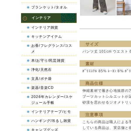
ブランケット/タオル
インテリア
インテリア雑貨
キッチンアイテム
サイズ
お香/フレグランス/コス
メ
パンツ丈 101cm ウエスト 69
本/お守り/民芸雑貨
素材
浄化/天然石
ﾎﾟﾘｴｽﾃﾙ 85% ﾚｰﾖﾝ 8% ﾎﾟ
文具/ポチ袋
商品仕様
楽器/音楽CD
伸縮素材で履き心地抜群の
ブーツカットシルエットが
2026年カレンダー/スケ
砂漠を思わせるジオメトリ
ジュール手帳
インテリアテープ/ヒモ
注意事項
ハンギング/吊るし雑貨
こちらの商品は職人による
している商品は、実店舗と
キャンプグッズ