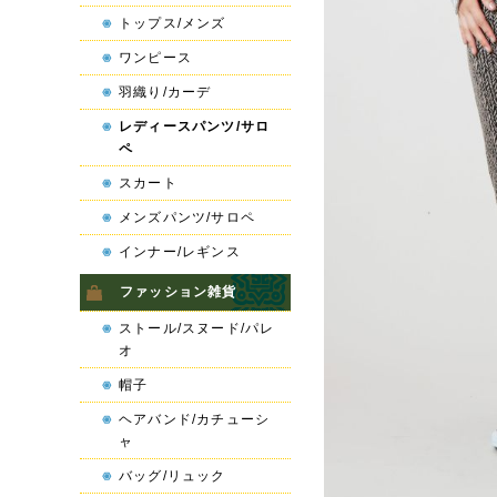
トップス/メンズ
ワンピース
羽織り/カーデ
レディースパンツ/サロ
ペ
スカート
メンズパンツ/サロペ
インナー/レギンス
ファッション雑貨
ストール/スヌード/パレ
オ
帽子
ヘアバンド/カチューシ
ャ
バッグ/リュック