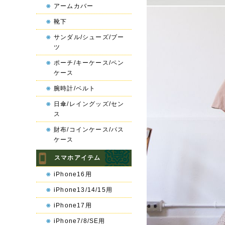
アームカバー
靴下
サンダル/シューズ/ブー
ツ
ポーチ/キーケース/ペン
ケース
腕時計/ベルト
日傘/レイングッズ/セン
ス
財布/コインケース/パス
ケース
スマホアイテム
iPhone16用
iPhone13/14/15用
iPhone17用
iPhone7/8/SE用