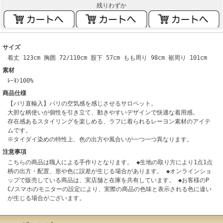
残りわずか
サイズ
着丈 123cm 胸囲 72/110cm 股下 57cm もも周り 98cm 裾周り 101cm
素材
ﾚｰﾖﾝ100%
商品仕様
【バリ直輸入】バリの空気感を感じさせるサロペット。
大胆な柄使いが個性を引き立て、動きやすいデザインで快適な着用感。
存在感あるスタイリングを楽しめる、ラフに着られるレーヨン素材のアイテ
ムです。
※タイダイ染めの特性上、色の出方や風合いが一つ一つ異なります。
注意事項
こちらの商品は職人による手作りとなります。 ◆生地の取り方により1点1点
柄の出方・配置、形や色に誤差が生じる場合があります。 ◆オンラインショ
ップで販売している商品は、実店舗と在庫を共有しています。 ◆お客様のP
C/スマホのモニターの設定により、実際の商品の色味と表示される色に違い
が生じる場合がございます。