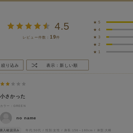
★
5
4.5
★
4
19
★
3
レビュー件数：
件
★
2
★
1
絞り込み
表示：新しい順
小さかった
カラー：GREEN
no name
購入確認済み
年代:
50代
性別:
女性
身長:
156～160cm
体型:
大柄