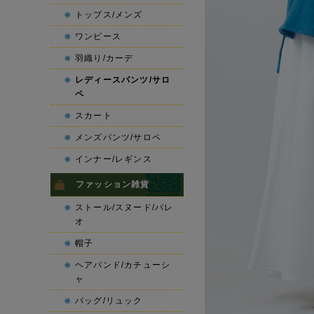
トップス/メンズ
ワンピース
羽織り/カーデ
レディースパンツ/サロ
ペ
スカート
メンズパンツ/サロペ
インナー/レギンス
ファッション雑貨
ストール/スヌード/パレ
オ
帽子
ヘアバンド/カチューシ
ャ
バッグ/リュック