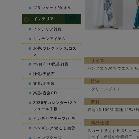
ブランケット/タオル
インテリア
インテリア雑貨
キッチンアイテム
お香/フレグランス/コス
メ
サイズ
本/お守り/民芸雑貨
パンツ丈 90cm ウエスト 6
浄化/天然石
技法
文具/ポチ袋
スクリーンプリント
楽器/音楽CD
素材
2026年カレンダー/スケ
ジュール手帳
表地 綿 100% 裏地 ﾎﾟﾘｴｽﾃ
インテリアテープ/ヒモ
商品仕様
ハンギング/吊るし雑貨
スカート見えするボリュー
スペイン伝統の金銀細工「
キャンプグッズ