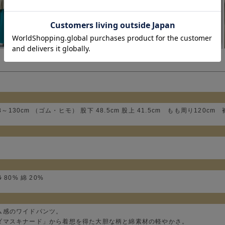
8～130cm （ゴム・ヒモ） 股下 48.5cm 股上 41.5cm もも周り120cm 
ﾙ 80% 綿 20%
ム感のワイドパンツ。
ダマスキナード」から着想を得た大胆な柄と綿素材の軽やかさ。