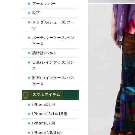
アームカバー
靴下
サンダル/シューズ/ブー
ツ
ポーチ/キーケース/ペン
ケース
腕時計/ベルト
日傘/レイングッズ/セン
ス
財布/コインケース/パス
ケース
スマホアイテム
iPhone16用
iPhone13/14/15用
iPhone17用
iPhone7/8/SE用