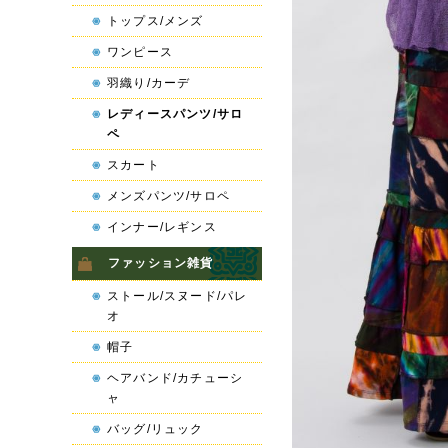
トップス/メンズ
ワンピース
羽織り/カーデ
レディースパンツ/サロ
ペ
スカート
メンズパンツ/サロペ
インナー/レギンス
ファッション雑貨
ストール/スヌード/パレ
オ
帽子
ヘアバンド/カチューシ
ャ
バッグ/リュック