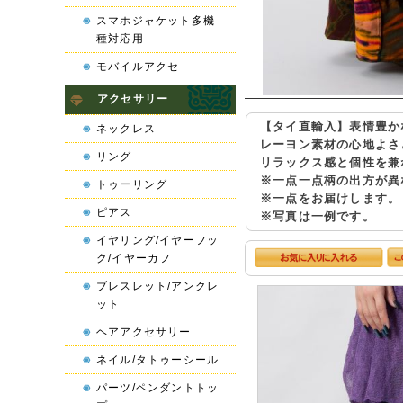
スマホジャケット多機
種対応用
モバイルアクセ
アクセサリー
【タイ直輸入】表情豊か
ネックレス
レーヨン素材の心地よさ
リング
リラックス感と個性を兼
※一点一点柄の出方が異
トゥーリング
※一点をお届けします。
ピアス
※写真は一例です。
イヤリング/イヤーフッ
ク/イヤーカフ
ブレスレット/アンクレ
ット
ヘアアクセサリー
ネイル/タトゥーシール
パーツ/ペンダントトッ