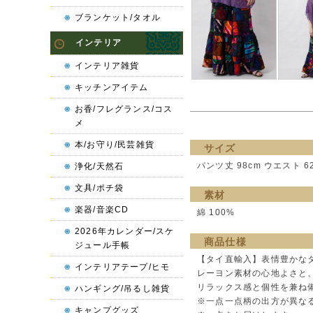
ブランケット/タオル
インテリア
インテリア雑貨
キッチンアイテム
お香/フレグランス/コス
メ
本/お守り/民芸雑貨
サイズ
パンツ丈 98cm ウエスト 62
浄化/天然石
文具/ポチ袋
素材
楽器/音楽CD
綿 100%
2026年カレンダー/スケ
商品仕様
ジュール手帳
【タイ直輸入】表情豊かな
インテリアテープ/ヒモ
レーヨン素材の心地よさと
リラックス感と個性を兼ね
ハンギング/吊るし雑貨
※一点一点柄の出方が異な
キャンプグッズ