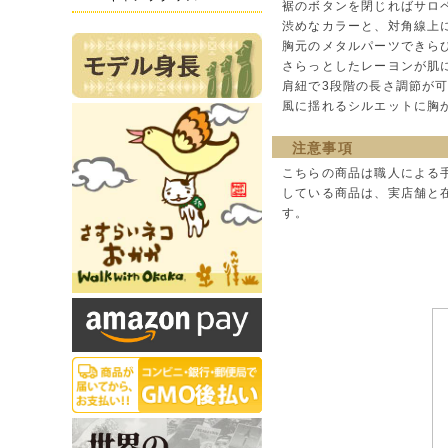
裾のボタンを閉じればサロ
渋めなカラーと、対角線上
胸元のメタルパーツできら
さらっとしたレーヨンが肌
肩紐で3段階の長さ調節が
風に揺れるシルエットに胸
注意事項
こちらの商品は職人による
している商品は、実店舗と
す。