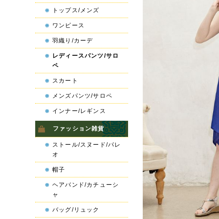
トップス/メンズ
ワンピース
羽織り/カーデ
レディースパンツ/サロ
ペ
スカート
メンズパンツ/サロペ
インナー/レギンス
ファッション雑貨
ストール/スヌード/パレ
オ
帽子
ヘアバンド/カチューシ
ャ
バッグ/リュック