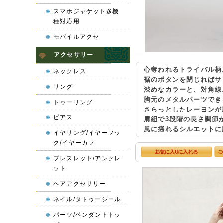
スマホジャケット多機
種対応用
モバイルアクセ
アクセサリー
心奪われるトライバル柄
ネックレス
裾のボタンを閉じればサ
リング
渋めなカラーと、対角線
胸元のメタルパーツでき
トゥーリング
さらっとしたレーヨンが
ピアス
肩紐で3段階の長さ調節
風に揺れるシルエットに
イヤリング/イヤーフッ
ク/イヤーカフ
ブレスレット/アンクレ
ット
ヘアアクセサリー
ネイル/タトゥーシール
パーツ/ペンダントトッ