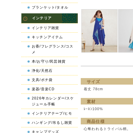
ブランケット/タオル
インテリア
インテリア雑貨
キッチンアイテム
お香/フレグランス/コス
メ
本/お守り/民芸雑貨
浄化/天然石
文具/ポチ袋
サイズ
着丈 78cm
楽器/音楽CD
2026年カレンダー/スケ
素材
ジュール手帳
ﾚｰﾖﾝ100%
インテリアテープ/ヒモ
商品仕様
ハンギング/吊るし雑貨
心奪われるトライバル柄。
キャンプグッズ