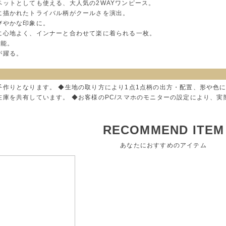
ペットとしても使える、大人気の2WAYワンピース。
に描かれたトライバル柄がクールさを演出。
びやかな印象に。
に心地よく、インナーと合わせて楽に着られる一枚。
可能。
が躍る。
手作りとなります。 ◆生地の取り方により1点1点柄の出方・配置、形や色
在庫を共有しています。 ◆お客様のPC/スマホのモニターの設定により、
RECOMMEND ITEM
あなたにおすすめのアイテム