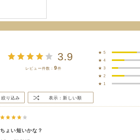
★
5
3.9
★
4
9
★
3
レビュー件数：
件
★
2
★
1
絞り込み
表示：新しい順
ちょい短いかな？