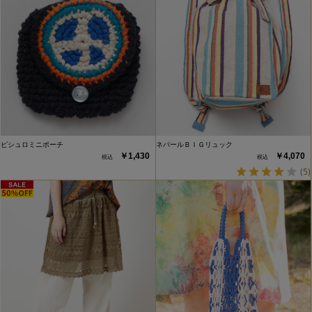
ピシュロミニポーチ
ネパールＢＩＧリュック
￥1,430
￥4,070
(5)