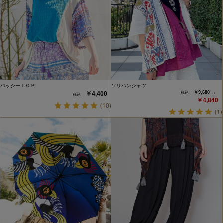
バッジーＴＯＰ
ソリハンシャツ
￥9,680 →
￥4,400
￥4,840
(10)
(1)