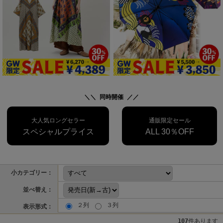
＼＼ 同時開催 ／／
大人気ロングセラー
通販限定セール
スペシャルプライス
ALL 30％OFF
小カテゴリー：
並べ替え：
２列
３列
表示形式：
107
件あります