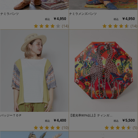
ナミラパンツ
ナミラメンズパンツ
￥4,950
￥4,950
(14)
(14)
バッジーＴＯＰ
【遮光率90%以上】ティンガ…
￥4,400
￥5,500
(10)
(5)