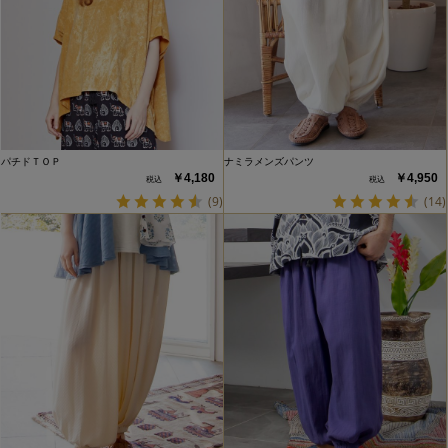
パチドＴＯＰ
ナミラメンズパンツ
￥4,180
￥4,950
(9)
(14)