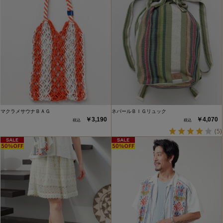
マクラメサウナＢＡＧ
ネパールＢＩＧリュック
￥3,190
￥4,070
(5)