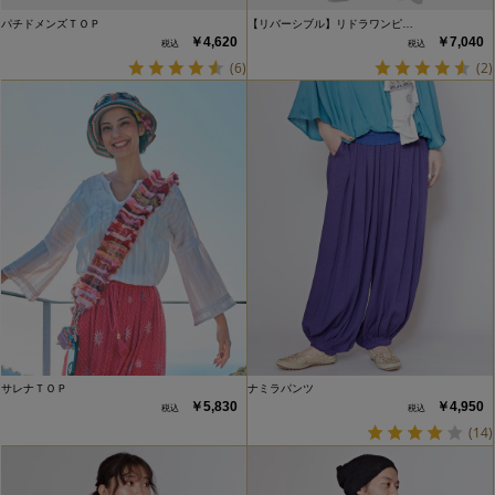
パチドメンズＴＯＰ
【リバーシブル】リドラワンピ…
￥4,620
￥7,040
(6)
(2)
サレナＴＯＰ
ナミラパンツ
￥5,830
￥4,950
(14)