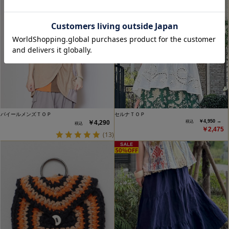
バイールメンズＴＯＰ
セルナＴＯＰ
￥4,950 →
￥4,290
￥2,475
(13)