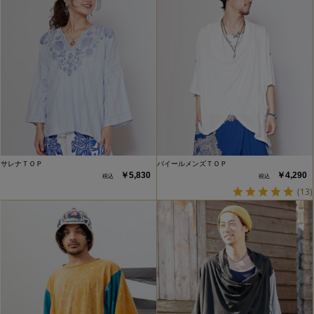
サレナＴＯＰ
バイールメンズＴＯＰ
￥5,830
￥4,290
(13)