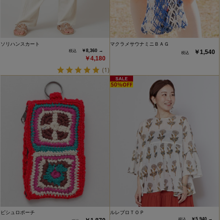
ソリハンスカート
マクラメサウナミニＢＡＧ
￥8,360 →
￥1,540
￥4,180
(1)
ピシュロポーチ
ルレブロＴＯＰ
￥5,940 →