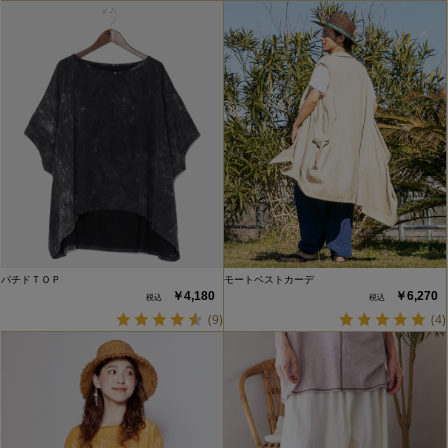
パチドＴＯＰ
モートベストカーデ
￥4,180
￥6,270
(9)
(4)