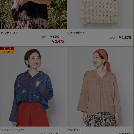
セルナＴＯＰ
グラデポーチ
￥4,950 →
￥1,870
￥2,475
ラジャランシャツ
サレナＴＯＰ
￥11,000 →