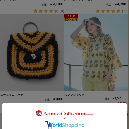
￥4,180
￥4,290
(9)
(13)
ムーロミニポーチ
ルレブロＴＯＰ
￥5,940 →
￥880
￥2,970
(1)
(1)