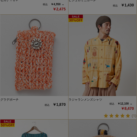
セルナＴＯＰ
ピシュロミニポーチ
￥4,950 →
￥1,430
￥2,475
グラデポーチ
ラジャランメンズシャツ
￥12,100 →
￥1,870
￥8,470
(1)