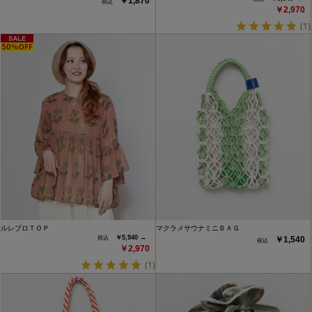
￥1,870
￥2,970
(1)
ルレブロＴＯＰ
マクラメサウナミニＢＡＧ
￥5,940 →
￥1,540
￥2,970
(1)