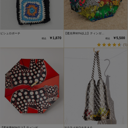
ピシュロポーチ
【遮光率90%以上】ティンガ…
￥1,870
￥5,500
(5)
【遮光率90%以上】ティンガ…
マクラメサウナＢＡＧ