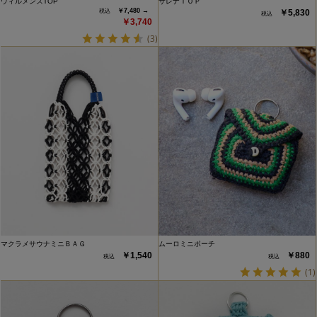
ウィルメンズTOP
サレナＴＯＰ
￥7,480 →
￥5,830
￥3,740
(3)
マクラメサウナミニＢＡＧ
ムーロミニポーチ
￥1,540
￥880
(1)