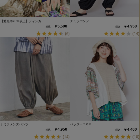
【遮光率90%以上】ティンガ…
ナミラパンツ
￥5,500
￥4,950
(6)
(14)
ナミラメンズパンツ
バッジーＴＯＰ
￥4,950
￥4,400
(14)
(10)