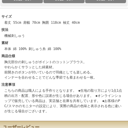
サイズ
着丈 55cm 肩幅 70cm 胸囲 118cm 袖丈 40cm
技法
機械刺しゅう
素材
本体 綿 100% 刺しゅう糸 綿 100%
商品仕様
胸元部分の刺しゅうがポイントのコットンブラウス。
やわらかくサラッとした綿素材。
前開きのボタンが付いているので羽織としても楽しめる。
インナーを合わせることでどんな季節でも着まわせる一枚。
注意事項
こちらの商品は職人による手作りとなります。 ◆生地の取り方により1点1点
柄の出方・配置、形や色に誤差が生じる場合があります。 ◆オンラインショ
ップで販売している商品は、実店舗と在庫を共有しています。 ◆お客様のP
C/スマホのモニターの設定により、実際の商品の色味と表示される色に違い
が生じる場合がございます。
ユーザーレビュー