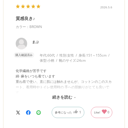
2026.5.6
質感良き♪
カラー：BROWN
まぶ
購入確認済み
年代:
60代
性別:
女性
身長:
151～155cm
体型:
小柄
靴のサイズ:
24cm
化学繊維が苦手です
綿･麻をいつも着ています
重ね着で使い、直に肌には触れませんが、コットンのこのスカ
ート、着用時やトイレ使用時の 手への肌触りがとても良いで
す
続きを読む
色･丈も良く、外出時は、自然の風景とも馴染んで、使いやす
いです
1
0
参考になった
Like!