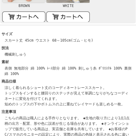
BROWN
WHITE
サイズ
スカート丈 45cm ウエスト 68～105cm(ゴム・ヒモ)
技法
機械刺しゅう
素材
表側 無地部分 綿 100% ﾚｰｽ部分 綿 100% 刺しゅう糸 ﾎﾟﾘｴｽﾃﾙ 100% 裏側
綿 100%
商品仕様
涼しく着られるショート丈のコーディネートレーススカート。
トップスをインすると腰回りのステッチが見えて単調になりがちなコーディ
ネートに変化を付けてくれます。
短めのトップスの下やボトムスの上に重ねてレイヤードも楽しめる一枚。
注意事項
こちらの商品は職人による手作りとなります。 ◆生地の取り方により1点1点
柄の出方・配置、形や色に誤差が生じる場合があります。 ◆オンラインショ
ップで販売している商品は、実店舗と在庫を共有しています。 ◆お客様のP
C/スマホのモニターの設定により、実際の商品の色味と表示される色に違い