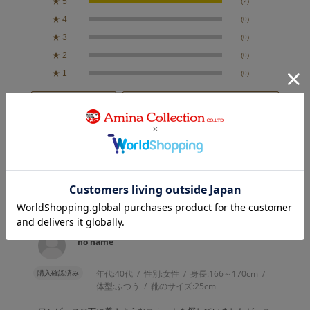
★
5
(2)
★
4
(0)
★
3
(0)
★
2
(0)
★
1
(0)
絞り込み
表示：新しい順
2026.5.8
かわいい
カラー：WHITE
no name
購入確認済み
年代:
40代
性別:
女性
身長:
166～170cm
体型:
ふつう
靴のサイズ:
25cm