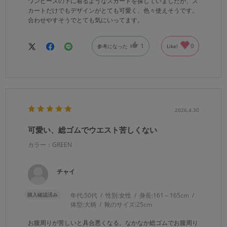
ワンピースの下に着るようなスカートを探していましたが、ス
カートだけでもデザインがとても可愛く、色々使えそうです。
合わせやすそうでとても気にいってます。
1
0
参考になった
Like!
2026.4.30
可愛い、総ゴムでウエスト苦しくない
カラー：GREEN
チャイ
購入確認済み
年代:
50代
性別:
女性
身長:
161～165cm
体型:
大柄
靴のサイズ:
25cm
お腹周りが苦しいと具合悪くなる。なかなか総ゴムでお腹周り