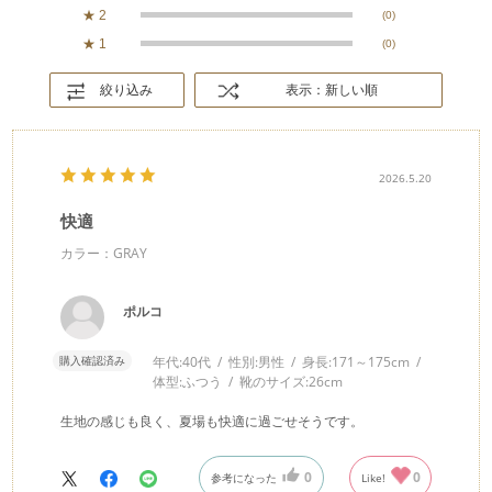
★
2
(0)
★
1
(0)
絞り込み
表示：新しい順
2026.5.20
快適
カラー：GRAY
ポルコ
購入確認済み
年代:
40代
性別:
男性
身長:
171～175cm
体型:
ふつう
靴のサイズ:
26cm
生地の感じも良く、夏場も快適に過ごせそうです。
0
0
参考になった
Like!