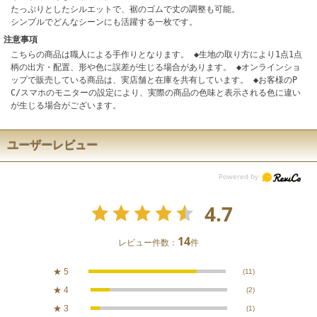
たっぷりとしたシルエットで、裾のゴムで丈の調整も可能。
シンプルでどんなシーンにも活躍する一枚です。
注意事項
こちらの商品は職人による手作りとなります。 ◆生地の取り方により1点1点
柄の出方・配置、形や色に誤差が生じる場合があります。 ◆オンラインショ
ップで販売している商品は、実店舗と在庫を共有しています。 ◆お客様のP
C/スマホのモニターの設定により、実際の商品の色味と表示される色に違い
が生じる場合がございます。
ユーザーレビュー
4.7
14
レビュー件数：
件
★
5
(11)
★
4
(2)
★
3
(1)