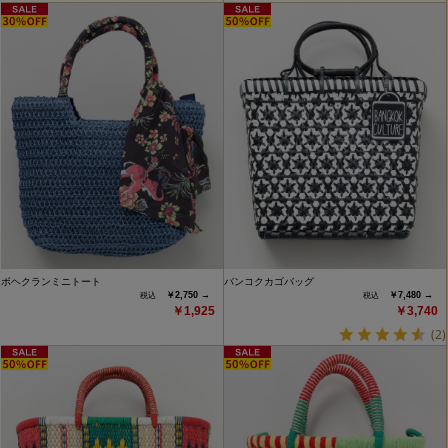
ボヘクランミニトート
バンコクカゴバッグ
￥2,750 →
￥7,480 →
￥1,925
￥3,740
(2)