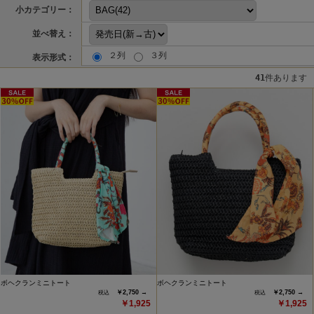
小カテゴリー：
並べ替え：
２列
３列
表示形式：
41
件あります
ボヘクランミニトート
ボヘクランミニトート
￥2,750 →
￥2,750 →
￥1,925
￥1,925