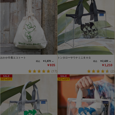
おかか巾着エコトート
トンタローサウナミニＢＡＧ
￥1,870 →
￥2,420 →
￥935
￥1,210
(17)
(2)