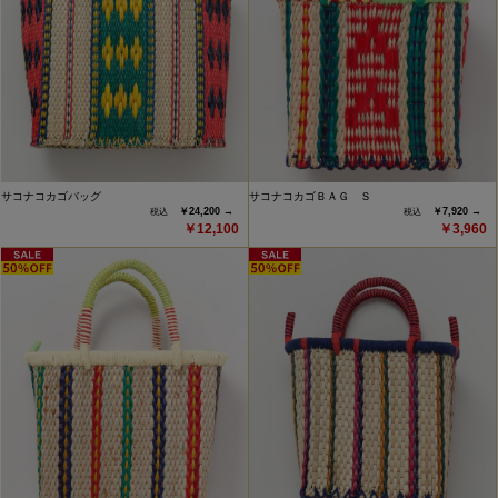
サコナコカゴバッグ
サコナコカゴＢＡＧ Ｓ
￥24,200 →
￥7,920 →
￥12,100
￥3,960