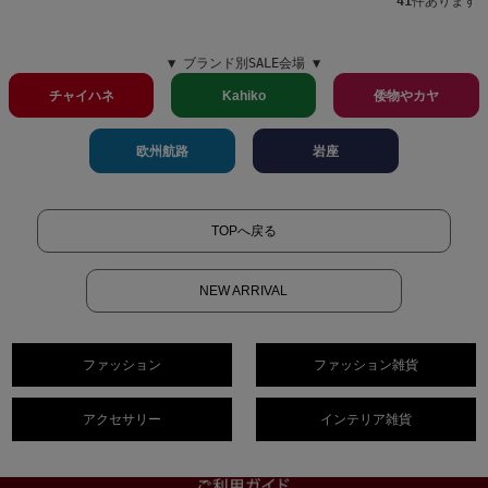
41
件あります
▼ ブランド別SALE会場 ▼
チャイハネ
Kahiko
倭物やカヤ
欧州航路
岩座
TOPへ戻る
NEW ARRIVAL
ファッション
ファッション雑貨
アクセサリー
インテリア雑貨