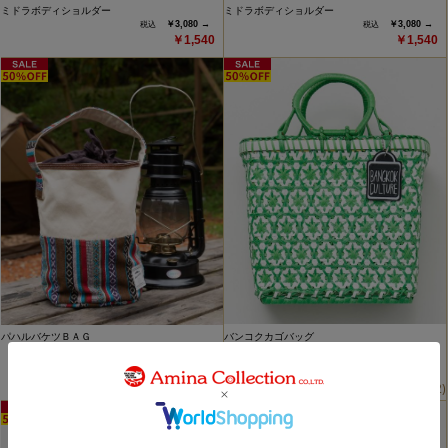
ミドラボディショルダー
ミドラボディショルダー
￥3,080 →
￥3,080 →
￥1,540
￥1,540
バンコクカゴバッグ
パハルバケツＢＡＧ
￥7,480 →
￥3,300 →
￥3,740
￥1,650
(2)
(2)