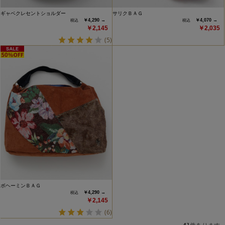
ギャベクレセントショルダー
サリクＢＡＧ
￥4,290 →
￥4,070 →
￥2,145
￥2,035
(5)
ボヘーミンＢＡＧ
￥4,290 →
￥2,145
(6)