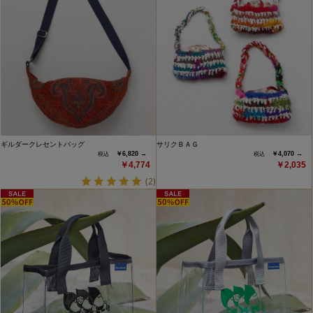
ギルダークレセントバッグ
サリクＢＡＧ
￥6,820 →
￥4,070 →
￥4,774
￥2,035
(2)