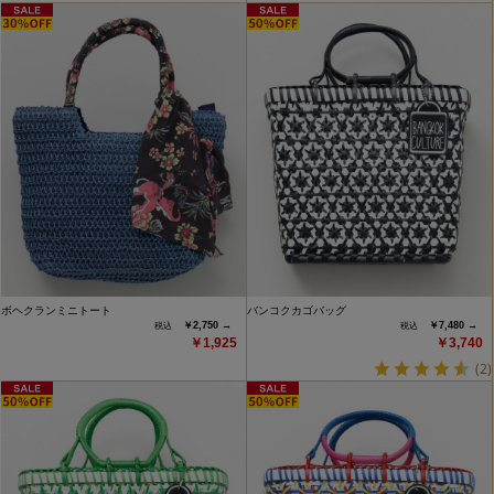
ボヘクランミニトート
バンコクカゴバッグ
￥2,750 →
￥7,480 →
￥1,925
￥3,740
(2)