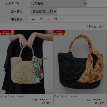
小カテゴリー：
並べ替え：
２列
３列
表示形式：
41
件あります
ボヘクランミニトート
ボヘクランミニトート
￥2,750 →
￥2,750 →
￥1,925
￥1,925