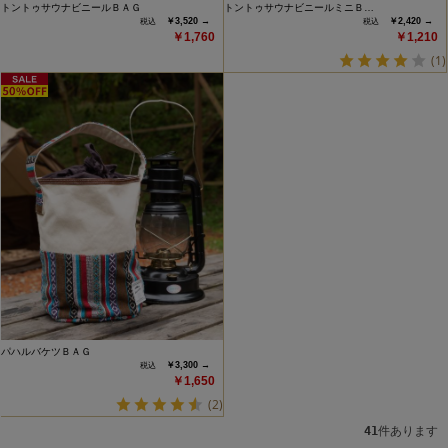
トントゥサウナビニールＢＡＧ
トントゥサウナビニールミニＢ…
￥3,520 →
￥2,420 →
￥1,760
￥1,210
(1)
パハルバケツＢＡＧ
￥3,300 →
￥1,650
(2)
41
件あります