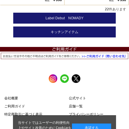
￥990
￥990
22
件あります
Label Debut NOMADY
キッチンアイテム
会社概要
公式サイト
ご利用ガイド
店舗一覧
特定商取引に基づく表示
プライバシーポリシー
当サイトではユーザーの利便性向
上やサイト改善のためにCookieを
承諾する