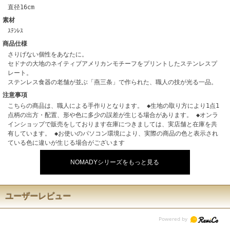
直径16cm
素材
ｽﾃﾝﾚｽ
商品仕様
さりげない個性をあなたに。
セドナの大地のネイティブアメリカンモチーフをプリントしたステンレスプ
レート。
ステンレス食器の老舗が並ぶ「燕三条」で作られた、職人の技が光る一品。
注意事項
こちらの商品は、職人による手作りとなります。 ◆生地の取り方により1点1
点柄の出方・配置、形や色に多少の誤差が生じる場合があります。 ◆オンラ
インショップで販売をしております在庫につきましては、実店舗と在庫を共
有しています。 ◆お使いのパソコン環境により、実際の商品の色と表示され
ている色に違いが生じる場合がございます
NOMADYシリーズをもっと見る
ユーザーレビュー