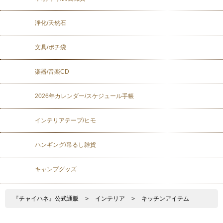
浄化/天然石
文具/ポチ袋
楽器/音楽CD
2026年カレンダー/スケジュール手帳
インテリアテープ/ヒモ
ハンギング/吊るし雑貨
キャンプグッズ
『チャイハネ』公式通販
>
インテリア
>
キッチンアイテム