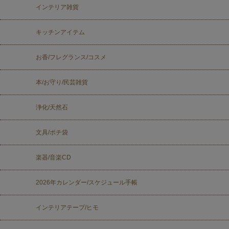
インテリア雑貨
キッチンアイテム
お香/フレグランス/コスメ
本/お守り/民芸雑貨
浄化/天然石
文具/ポチ袋
楽器/音楽CD
2026年カレンダー/スケジュール手帳
インテリアテープ/ヒモ