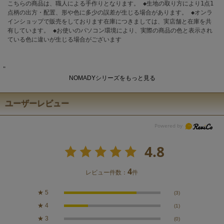
こちらの商品は、職人による手作りとなります。 ◆生地の取り方により1点1
点柄の出方・配置、形や色に多少の誤差が生じる場合があります。 ◆オンラ
インショップで販売をしております在庫につきましては、実店舗と在庫を共
有しています。 ◆お使いのパソコン環境により、実際の商品の色と表示され
ている色に違いが生じる場合がございます
"
NOMADYシリーズをもっと見る
ユーザーレビュー
4.8
4
レビュー件数：
件
★
5
(3)
★
4
(1)
★
3
(0)