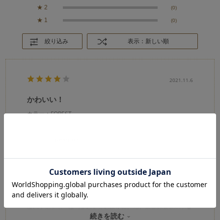
★
2
(0)
★
1
(0)
絞り込み
表示：新しい順
2021.11.6
かわいい！
カラー：FOREST
peanuts
購入確認済み
年代:
40代
性別:
女性
身長:
151～155cm
体型:
小柄
靴のサイズ:
～23cm
こんなオシャレなメスティン、他にないです( ´∀｀)
バーベキューで使うかどうか迷いますが、大事に使います！
薄いアルミで、傷つきやすさや耐久性に少し不安があるので★
続きを読む
4つです。