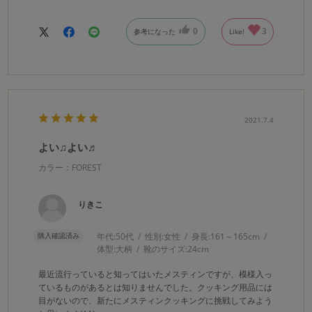
0
3
参考になった
Like!
2021.7.4
よい♫よい♬
カラー：FOREST
りきこ
購入確認済み
年代:
50代
性別:
女性
身長:
161～165cm
体型:
大柄
靴のサイズ:
24cm
最近流行っていると知ってはいたメスティンですが、模様入っ
ているものがあるとは知りませんでした。クッキング用品には
目がないので、新たにメスティンクッキングに挑戦してみよう