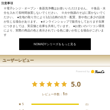
注意事項
※電子レンジ・オーブン・食器洗浄機はお使いいただけません。 ※食品・水
分を入れて長時間放置しないでください。 ※火や熱源のそばに置かないでく
ださい。 ◆生地の取り方により1点1点柄の出方・配置、形や色に多少の誤差
が生じる場合があります。 ◆オンラインショップで販売をしております在庫
につきましては、実店舗と在庫を共有しています。 ◆お使いのパソコン環境
により、実際の商品の色と表示されている色に違いが生じる場合がございま
す
NOMADYシリーズをもっと見る
ユーザーレビュー
5.0
1
レビュー件数：
件
★
5
(1)