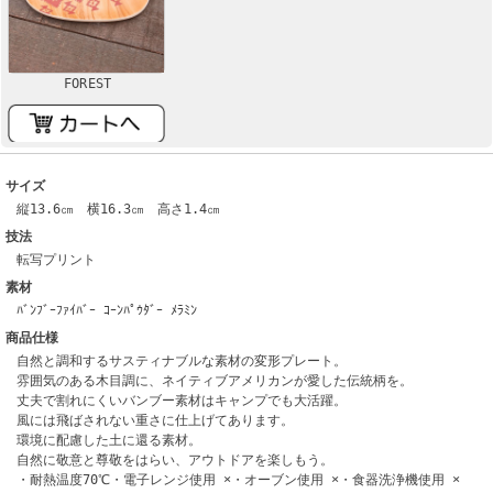
FOREST
サイズ
縦13.6㎝ 横16.3㎝ 高さ1.4㎝
技法
転写プリント
素材
ﾊﾞﾝﾌﾞｰﾌｧｲﾊﾞｰ ｺｰﾝﾊﾟｳﾀﾞｰ ﾒﾗﾐﾝ
商品仕様
自然と調和するサスティナブルな素材の変形プレート。
雰囲気のある木目調に、ネイティブアメリカンが愛した伝統柄を。
丈夫で割れにくいバンブー素材はキャンプでも大活躍。
風には飛ばされない重さに仕上げてあります。
環境に配慮した土に還る素材。
自然に敬意と尊敬をはらい、アウトドアを楽しもう。
・耐熱温度70℃・電子レンジ使用 ×・オーブン使用 ×・食器洗浄機使用 ×