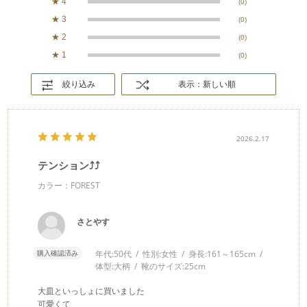
★
4
(0)
★
3
(0)
★
2
(0)
★
1
(0)
絞り込み
表示：新しい順
2026.2.17
テンション⤴︎⤴
カラー：FOREST
さとやす
購入確認済み
年代:
50代
性別:
女性
身長:
161～165cm
体型:
大柄
靴のサイズ:
25cm
大皿といっしょに買いました
可愛くて