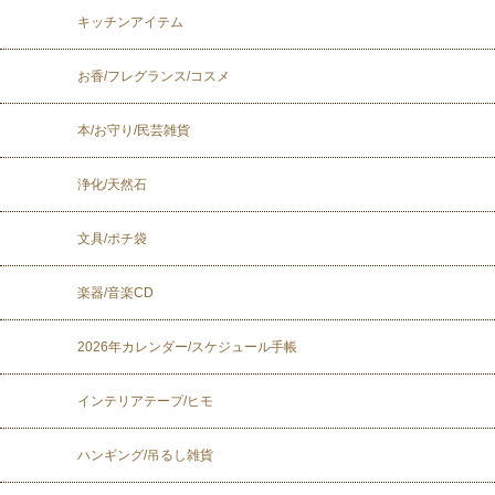
キッチンアイテム
お香/フレグランス/コスメ
本/お守り/民芸雑貨
浄化/天然石
文具/ポチ袋
楽器/音楽CD
2026年カレンダー/スケジュール手帳
インテリアテープ/ヒモ
ハンギング/吊るし雑貨