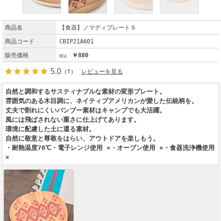
商品名
【食器】ノマディプレートＳ
商品コード
CBIP21A601
販売価格
￥880
5.0
（1）
レビューを見る
自然と調和するサスティナブルな素材の変形プレート。
雰囲気のある木目調に、ネイティブアメリカンが愛した伝統柄を。
丈夫で割れにくいバンブー素材はキャンプでも大活躍。
風には飛ばされない重さに仕上げてあります。
環境に配慮した土に還る素材。
自然に敬意と尊敬をはらい、アウトドアを楽しもう。
・耐熱温度70℃・電子レンジ使用 ×・オーブン使用 ×・食器洗浄機使用
×