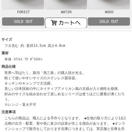
FOREST
WATER
WOOD
SOLD OUT
SOLD OUT
サイズ
フタ含む 約 直径13.5cm 高さ4.9cm
素材
本体 ｽﾃﾝﾚｽ ﾌﾀ ﾎﾟﾘｴﾁﾚﾝ
商品仕様
世界へ羽ばたく、新潟「燕三条」の職人技が光る。
軽くて使いやすいサイズのステンレス製容器。
キッチンやキャンプで大活躍。
美しい日本技術の中にネイティブアメリカン風の文様が入り個性を発揮。
好みのサイズを組み合わせて楽しめるシリーズは使うほどに愛着が沸くだろ
う。
※レンジ・直火不可
注意事項
こちらの商品は、職人による手作りとなります。 ◆生地の取り方により1点1
点柄の出方・配置、形や色に多少の誤差が生じる場合があります。 ◆オンラ
インショップで販売をしております在庫につきましては、実店舗と在庫を共