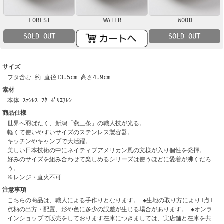
FOREST
WATER
WOOD
SOLD OUT
SOLD OUT
サイズ
フタ含む 約 直径13.5cm 高さ4.9cm
素材
本体 ｽﾃﾝﾚｽ ﾌﾀ ﾎﾟﾘｴﾁﾚﾝ
商品仕様
世界へ羽ばたく、新潟「燕三条」の職人技が光る。
軽くて使いやすいサイズのステンレス製容器。
キッチンやキャンプで大活躍。
美しい日本技術の中にネイティブアメリカン風の文様が入り個性を発揮。
好みのサイズを組み合わせて楽しめるシリーズは使うほどに愛着が沸くだろ
う。
※レンジ・直火不可
注意事項
こちらの商品は、職人による手作りとなります。 ◆生地の取り方により1点1
点柄の出方・配置、形や色に多少の誤差が生じる場合があります。 ◆オンラ
インショップで販売をしております在庫につきましては、実店舗と在庫を共