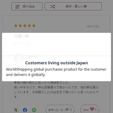
絞り込み
表示：新しい順
2021.9.22
可愛い柄
カラー：ｳﾒ
アハナ
購入確認済み
年代:
40代
性別:
女性
身長:
151～155cm
体型:
大柄
黄色の梅の色だと思ったら黄緑色でした。
使いやすそうで、柄も想像通りで良かったです。他の柄も購入
しています。今回購入したのは交互で使いたいと思ったからで
す。
0
0
参考になった
Like!