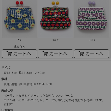
ｳﾒ
ﾂﾊﾞｷ
ｺｽﾓｽ
残り僅か
サイズ
縦13.5cm 横14.5cm マチ1cm
素材
表地･裏地:綿 中裏地:ﾎﾟﾘｴｽﾃﾙ ﾚｰﾖﾝ
商品仕様
ポーランド食器をイメージした女性らしいシリーズ。
中に小さいガマ口のついた親子タイプでお札と小銭を別けて持ち運べます。
京都府
注意事項