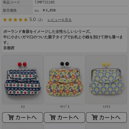
商品コード
7JMP731105
販売価格
￥3,850
5.0
（2）
レビューを見る
ポーランド食器をイメージした女性らしいシリーズ。
中に小さいガマ口のついた親子タイプでお札と小銭を別けて持ち運べま
す。
京都府
ｷｸ
ﾔﾏﾌﾞｷ
ﾋﾏﾜﾘ