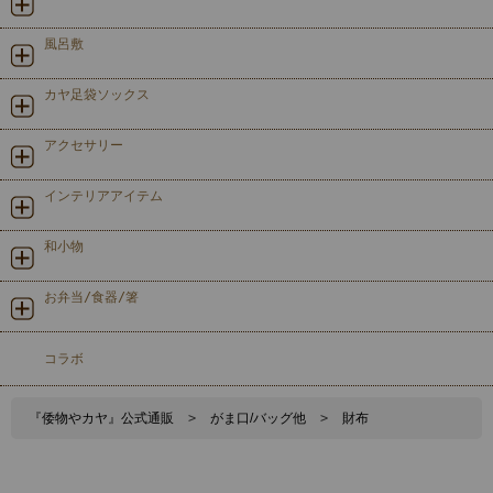
風呂敷
カヤ足袋ソックス
アクセサリー
インテリアアイテム
和小物
お弁当/食器/箸
コラボ
『倭物やカヤ』公式通販
>
がま口/バッグ他
>
財布