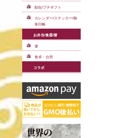
飴缶/プチギフト
カレンダー/ステッカー/御
朱印帳
お弁当/食器/箸
箸
食卓・台所
コラボ