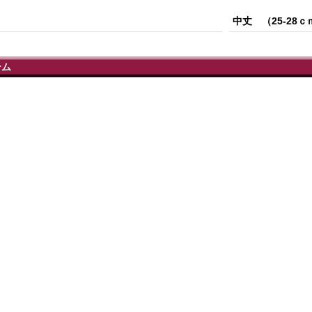
中丈 （25-28ｃ
テム