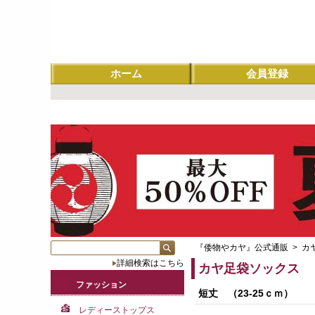
ホーム
会員登録
『倭物やカヤ』公式通販
>
カ
詳細検索はこちら
カヤ足袋ソックス
ファッション
短丈 （23-25ｃｍ）
レディーストップス