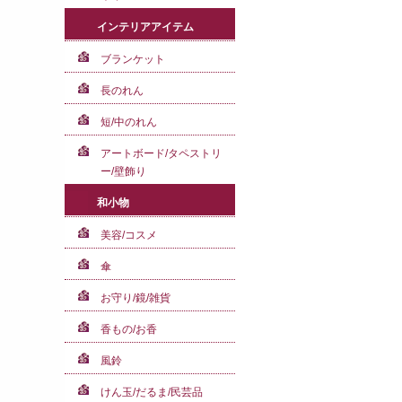
インテリアアイテム
ブランケット
長のれん
短/中のれん
アートボード/タペストリ
ー/壁飾り
和小物
美容/コスメ
傘
お守り/鏡/雑貨
香もの/お香
風鈴
けん玉/だるま/民芸品