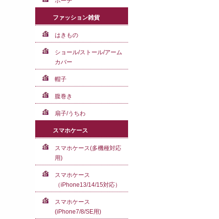
ポーチ
ファッション雑貨
はきもの
ショール/ストール/アーム
カバー
帽子
腹巻き
扇子/うちわ
スマホケース
スマホケース(多機種対応
用)
スマホケース
（iPhone13/14/15対応）
スマホケース
(iPhone7/8/SE用)