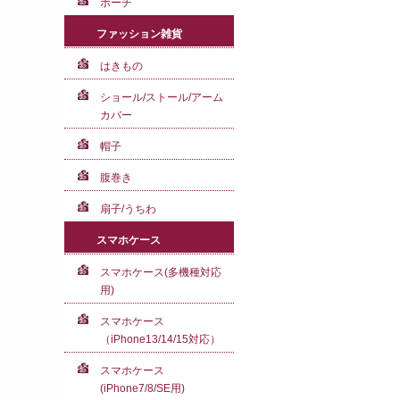
ポーチ
ファッション雑貨
はきもの
ショール/ストール/アーム
カバー
帽子
腹巻き
扇子/うちわ
スマホケース
スマホケース(多機種対応
用)
スマホケース
（iPhone13/14/15対応）
スマホケース
(iPhone7/8/SE用)