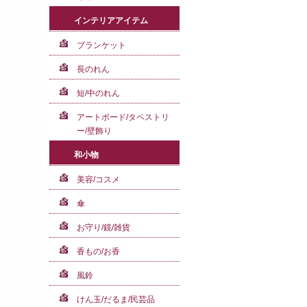
インテリアアイテム
ブランケット
長のれん
短/中のれん
アートボード/タペストリ
ー/壁飾り
和小物
美容/コスメ
傘
お守り/鏡/雑貨
香もの/お香
風鈴
けん玉/だるま/民芸品