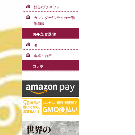
飴缶/プチギフト
カレンダー/ステッカー/御
朱印帳
お弁当/食器/箸
箸
食卓・台所
コラボ